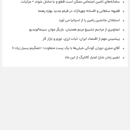
سامانه‌های تامین اجتماعی ممکن است قطع و یا مختل شوند + جزئیات
فقیهه سلطانی و افسانه چهره‌آزاد در فیلم جدید بهاره رهنما
استقلال جانشین رامین را از اسپانیا می آورد
تصاویری از مراسم تشییع مریم همتیان، بازیگر جوان سینما/ویدیو
پیشبینی مهم از اقتصاد ایران: ثبات ارزی، تورم و بازار کار
آقای مجریِ دوران کودکی خیلی‌ها با یک پست متفاوت؛ «غمگینم بسیار زیاد»!
تغییر زمان شارژ اعتبار کالابرگ از این ماه