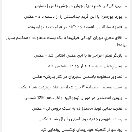
آتش اختلاف در اینستاگرام؛ تمجید از حردانی به
تیپ گل‌گلی خانم بازیگر جوان در جشن نفس | تصاویر
مذاق رضاییان خوش نیامد+عکس
پوریا پورسرخ با این گریم جذابیتش را از دست داد + عکس
۲۲ ساعت پیش
فقیهه سلطانی و افسانه چهره‌آزاد در فیلم جدید بهاره رهنما
پروین اعتصامی در دوران نوجوانی؛ اواخر دهه
۱۲۹۰ شمسی
آقای مجریِ دوران کودکی خیلی‌ها با یک پست متفاوت؛ «غمگینم بسیار
زیاد»!
۲۲ ساعت پیش
بازیگر فیلم اخراجی‌ها با این عکس آفتابی شد + عکس
قدرت‌نمایی نظامی چین؛ بمب‌افکن حامل موشک
هسته‌ای در آسمان ظاهر شد
زمان پخش «مرد سه هزار چهره» مشخص شد
تصاویر متفاوت یاسمین شجریان در کنار پدرش+ عکس
۲۳ ساعت پیش
رونالدو از گنجینه خودروهای لوکسش رونمایی
ژست صمیمی خانواده ۴ نفره شیلا خداداد پربازدید شد + عکس
کرد
پروین اعتصامی در دوران نوجوانی؛ اواخر دهه 1290 شمسی
قدرت نمایی نوید محمدزاده به سبک بروس لی + عکس
پست مفهومی جدید پویا امینی وایرال شد + عکس
رونالدو از گنجینه خودروهای لوکسش رونمایی کرد