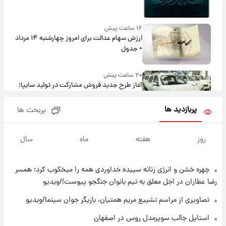
۱۶ ساعت پیش
ارزش سهام عدالت برای امروز چهارشنبه ۱۴ مرداد
+ جدول
۲۰ ساعت پیش
آغاز طرح جدید فروش مشارکت در تولید سایپا؛
نام خودرو، مبلغ پیش پرداخت و زمان تحویل |
سود مشارکت چند درصد است؟
پربازدید ها
پربحث ها
۲۱ ساعت پیش
زمان پخش «مرد سه هزار چهره» مشخص شد
روز
هفته
ماه
سال
چهره خشن و انرژی زنانه سپیده خداوردی همه را میخکوب کرد؛ همسر
۲۱ ساعت پیش
کار استقلال و رامین رضاییان رسما تمام شد +
رضا عطاران در اجل معلق به تیم بانوان جنگجو پیوست!/ویدیو
عکس / خداحافظی صمیمانه آبی ها با رامین!
تصاویری از مراسم تشییع مریم همتیان، بازیگر جوان سینما/ویدیو
۲۲ ساعت پیش
استایل جالب سوپرمدل روس در اصفهان