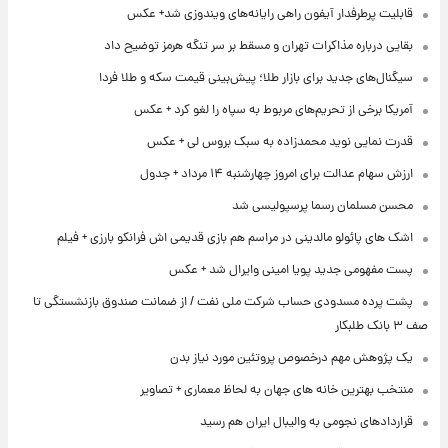
قابلیت پرطرفدار آیفون راهی رایانه‌های ویندوزی شد+ عکس
بقایی درباره مذاکرات تهران و مسقط بر سر تنگه هرمز توضیح داد
سیگنال‌های جدید برای بازار طلا؛ پیش‌بینی قیمت سکه و طلا فردا
آمریکا برخی از تحریم‌های مربوط به سپاه را لغو کرد + عکس
قدرت نمایی نوید محمدزاده به سبک بروس لی + عکس
ارزش سهام عدالت برای امروز چهارشنبه ۱۴ مرداد + جدول
محسن مسلمان رسما پرسپولیسی شد
اشک های پائولو مالدینی در مراسم هم بازی قدیمی اش فرانکو بارزی + فیلم
پست مفهومی جدید پویا امینی وایرال شد + عکس
پشت پرده‌ مسدودی حساب شرکت ملی نفت / از ضمانت صندوق بازنشستگی تا
صف ۳ بانک طلبکار
یک پژوهش مهم درخصوص پروتئین مورد نیاز بدن
منتخب بهترین خانه های جهان به لحاظ معماری + تصاویر
قراردادهای نجومی به والیبال ایران هم رسید