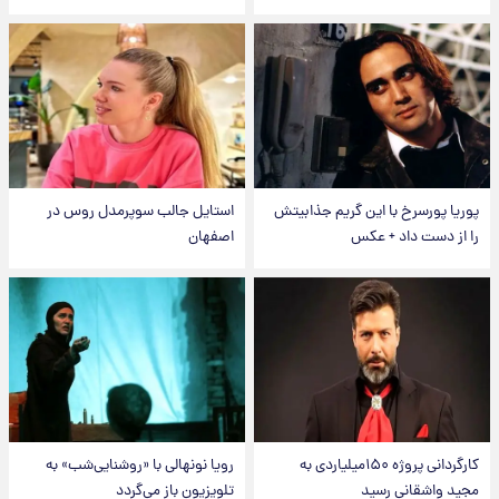
پوریا پورسرخ با این گریم جذابیتش
استایل جالب سوپرمدل روس در
را از دست داد + عکس
اصفهان
کارگردانی پروژه ۱۵۰میلیاردی به
رویا نونهالی با «روشنایی‌شب» به
مجید واشقانی رسید
تلویزیون باز می‌گردد