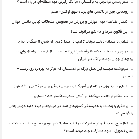
سفر رسمی عراقچی به پاکستان / آیا یک رایزنی مهم منطقه‌ای در راه است؟
رونمایی چین از تاکسی های پرنده فوق لوکس+ فیلم
انتشار اطلاعیه مهم آموزش و پرورش در خصوص امتحانات نهایی دانش‌آموزان
این قانون سربازی به نفع بیرانوند شد!
تلاش ناامیدانه‌ دولت دونالد ترامپ در پیدا کردن راه خروج از جنگ با ایران
در چهار ماه نخست ۱۴۰۵ رقم خورد؛ پرداخت بیش از ۸ همت وام ازدواج به
زوج‌های جوان توسط بانک ملی ایران
سرنوشت عجیب این هتل بزرگ در ارمنستان که هرگز به بهره‌برداری نرسید +
تصاویر
ادعای جدید وزیر خزانه‌داری آمریکا درخصوص توافق برای بازگشایی تنگه هرمز
۱۰۰ هکتار از تالاب میانکاله در آتش عمدی خاکستر شد + تصاویر
پزشکیان: وحدت و همبستگی کشورهای اسلامی می‌تواند زمینه غلبه حق بر باطل
را فراهم کند
آغاز طرح جدید فروش مشارکت در تولید سایپا؛ نام خودرو، مبلغ پیش پرداخت و
زمان تحویل | سود مشارکت چند درصد است؟