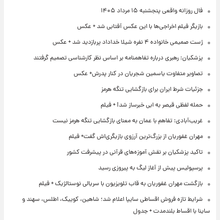
فال روزانه واقعی پنجشنبه ۱۵ مرداد ۱۴۰۵
بازیگر فیلم اخراجی‌ها با این عکس آفتابی شد + عکس
ژست صمیمی خانواده ۴ نفره شیلا خداداد پربازدید شد + عکس
پزشکیان: رهبری درباره تفاهمنامه بر اساس نظر کارشناسی تصمیم گرفتند
تصاویر متفاوت یاسمین شجریان در کنار پدرش+ عکس
جزئیات شرط ایران برای بازگشایی تنگه هرمز
حمله لفظی قیصر به ابی خبرساز شد! + فیلم
غریب‌آبادی: تفاهم با عمان به معنای بازگشایی تنگه هرمز نیست
مهران غفوریان از بزرگ‌ترین آرزوی بازیگری‌اش گفت+ فیلم
تاکید پزشکیان بر نقش آموزه‌های قرآنی در پیشرفت کشور
پرسپولیس پیش از آغاز لیگ به پیروزی رسید
بازگشت مهران غفوریان به قاب تلویزیون با سریالی نوستالژیک + فیلم
شرایط تازه فروش اقساطی سایپا اعلام شد؛ شاهین، کوییک، اطلس، سهند و
ساینا با اقساط بلندمدت + جدول