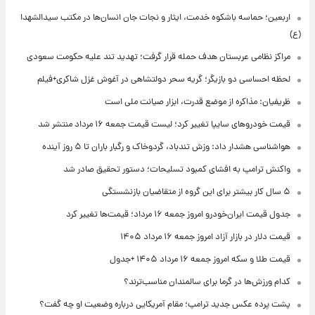
اربعین؛ حماسه باشکوه خدمت، ایثار و نجات جان انسان‌ها در مکتب سیدالشهدا
(ع)
مراکز نظامی عربستان هدف حمله قرار گرفت؛ تهدید تند علیه حکومت سعودی
لحظه احساسی دو بازیگر؛ گریه سحر دولتشاهی در آغوش غزل شاکری+فیلم
ظریفیان: مذاکره از موضع قدرت، ابزار صیانت ملی است
قیمت خودروهای سایپا تغییر کرد؛ لیست قیمت جمعه ۱۶ مرداد منتشر شد
هواشناسی هشدار داد: وزش تندباد، گردوخاک و رگبار باران تا ۵ روز آینده
واکنش ترامپ به افشای کمبود تسلیحات؛ دستور تحقیق صادر شد
۵ سال کار بیشتر برای این گروه از متقاضیان بازنشستگی
جدول قیمت ایران‌خودرو امروز جمعه ۱۶ مرداد؛ قیمت‌ها تغییر کرد
قیمت دلار در بازار آزاد امروز جمعه ۱۶ مرداد ۱۴۰۵
قیمت طلا و سکه امروز جمعه ۱۶ مرداد ۱۴۰۵ +جدول
کدام ورزش‌ها در گرما برای سالمندان مناسب‌ترند؟
پشت پرده عکس جدید ترامپ؛ مقام آمریکایی درباره وضعیت او چه گفت؟