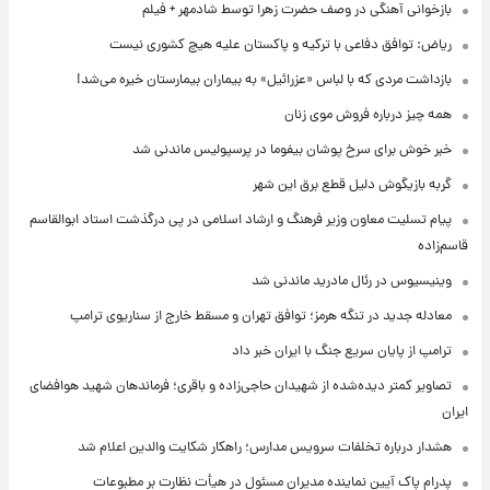
بازخوانی آهنگی در وصف حضرت زهرا توسط شادمهر + فیلم
ریاض: توافق دفاعی با ترکیه و پاکستان علیه هیچ کشوری نیست
بازداشت مردی که با لباس «عزرائیل» به بیماران بیمارستان خیره می‌شد!
همه چیز درباره فروش موی زنان
خبر خوش برای سرخ پوشان بیفوما در پرسپولیس ماندنی شد
گربه بازیگوش دلیل قطع برق این شهر
پیام تسلیت معاون وزیر فرهنگ و ارشاد اسلامی در پی درگذشت استاد ابوالقاسم
قاسم‌زاده
وینیسیوس در رئال مادرید ماندنی شد
معادله جدید در تنگه هرمز؛ توافق تهران و مسقط خارج از سناریوی ترامپ
ترامپ از پایان سریع جنگ با ایران خبر داد
تصاویر کمتر دیده‌شده از شهیدان حاجی‌زاده و باقری؛ فرماندهان شهید هوافضای
ایران
هشدار درباره تخلفات سرویس مدارس؛ راهکار شکایت والدین اعلام شد
پدرام پاک آیین نماینده مدیران مسئول در هیأت نظارت بر مطبوعات