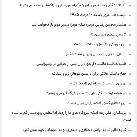
ائتلاف دفاعی جدید در ریاض؛ ترکیه، عربستان و پاکستان متحد می‌شوند
قیمت طلا امروز جمعه ۱۶ مرداد ۱۴۰۵
هشدار محسن رضایی درباره تنگه هرمز؛ مسیر دوم باز نخواهد شد
۶ منبع پنهان ویتامین C
این خوراکی ها مغز را نجات می‌دهند
استایل عجیب صابر ابر وایرال شد + عکس
طلب حلالیت عالیشاه از هواداران پس از جدایی از پرسپولیس
چهار ماسک خانگی برای داشتن موهای نرم و شفاف
بهترین مقاصد دریاچه‌های نزدیک تهران
در ششم اوت؛ وقتی هیروشیما در دیگ قیر می‌جوشید
این مناطق کشور آماده بارش باران باشند
پزشکیان: علی رغم اینکه نیروگاه های ما را زدند اما قطعی برق بسیار کم تر شده
است
کنایه قالیباف به ترامپ: حقایق را بپذیرید و به تعهدات خود عمل کنید