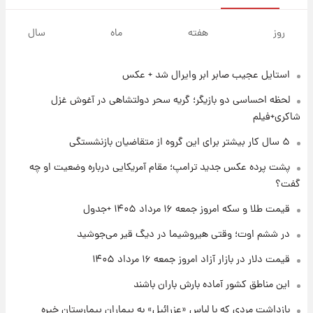
۱ روز پیش
پیش‌بینی بارش‌های گسترده با ورود ال‌نینو؛ کدام
روز
هفته
ماه
سال
روزها پربارش‌تر خواهند بود؟
استایل عجیب صابر ابر وایرال شد + عکس
۱ روز پیش
شماره پیراهن خریدهای جدید پرسپولیس اعلام
لحظه احساسی دو بازیگر؛ گریه سحر دولتشاهی در آغوش غزل
شد؛ تیکدری، محبی و سرگیف با اعداد ویژه
شاکری+فیلم
۱ روز پیش
۵ سال کار بیشتر برای این گروه از متقاضیان بازنشستگی
جزئیات فعال‌سازی «کیف پول ایران» اعلام
پشت پرده عکس جدید ترامپ؛ مقام آمریکایی درباره وضعیت او چه
شد+فیلم
گفت؟
۱ روز پیش
قیمت طلا و سکه امروز جمعه ۱۶ مرداد ۱۴۰۵ +جدول
تغییر تند قیمت محصولات ایران‌خودرو و سایپا
امروز پنجشنبه ۱۵ مرداد ۱۴۰۵ +جدول
در ششم اوت؛ وقتی هیروشیما در دیگ قیر می‌جوشید
قیمت دلار در بازار آزاد امروز جمعه ۱۶ مرداد ۱۴۰۵
۱ روز پیش
این مناطق کشور آماده بارش باران باشند
قیمت طلا و سکه امروز پنجشنبه ۱۵ مرداد ۱۴۰۵
بازداشت مردی که با لباس «عزرائیل» به بیماران بیمارستان خیره