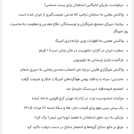
درخواست بازیکن لالیگایی استقلال برای پست حساس!
واکنش بقایی به سخنان ترامپ که مدعی غنیمت‌گیری از ایران شده است
بیانیه دبیرکل مجمع خبرنگاران و نویسندگان دفاع مقدس و مقاومت به مناسبت
روز خبرنگار
واکنش همتی به اظهارات وزیر خزانه‌داری آمریکا
سفارت ایران در کازان: ماموریت در حال پایان است! + فیلم
بازگشت مازیار لرستانی به تلویزیون
واکنش خبرگزاری فارس درباره خبر انتصاب محسن رضایی به دبیری شعام
عابدینی: سپاه با پدافند بومی هواگردهای آمریکا را شکار و غنیمت گرفت
تصمیم غیرمنتظره دیپ‌سیک خبرساز شد
جزئیات محدودیت تردد در آزادراه تهران کرج قزوین تا ماه آینده
یک پیش ‌بینی مهم برای قیمت دلار، طلا و سکه شنبه ۱۷ مرداد ۱۴۰۵
بازیکن به درد نخور استقلال با مقصد اروپا این تیم را ترک کرد!
عراق بر خلع سلاح گروه‌ها و انحصار سلاح در دست دولت تاکید کرد