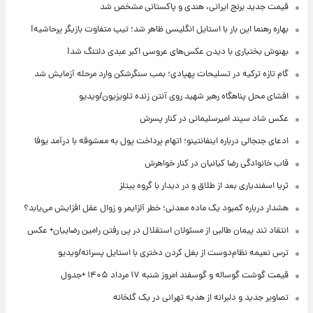
قیمت جدید برنج ایرانی، هندی و پاکستانی مشخص شد
بهاره رهنما این بار با استایل انگلیسی ظاهر شد؛ تیپ متفاوت بازیگر پرحاشیه!
بهنوش بختیاری با دیدن عکس‌های عروسی اکبر عبدی دلتنگ شد!
گام تازه ترکیه در تسلیحات پهپادی؛ بمب سنگرشکن وارد مرحله آزمایش شد
افشای محل پناهگاه‌ رهبر شهید روی آنتن زنده تلویزیون/ویدیو
عکس شاد سپند امیرسلیمانی در کنار پسرش
ادعای جنجالی درباره اینفانتینو؛ اتهام پرداخت پول به معشوقه با درآمد یوفا
قاب خانوادگی رضا کیانیان در کنار خواهرش
ثریا اسفندیاری بعد از طلاق و در دیدار با گروه بیتلز
هشدار درباره کمبود یک ماده معدنی؛ خطر آلزایمر و زوال عقل افزایش می‌یابد؟
انتقاد تند پیمان طالبی از مسئولان استقلال در پی رفتن رامین رضاییان+ عکس
ترس نعیمه نظام‌دوست از بغل کردن دختری با استایل پسرانه/ویدیو
قیمت گوشت گوساله و گوسفند امروز شنبه ۱۷ مرداد ۱۴۰۵ +جدول
تصاویر جدید و دلبرانه از هدیه تهرانی در یک گلخانه