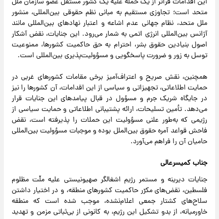
این اقدامات فراتر از یک حمله علیه یک کشور مستقل عضو سازمان ملل
متحد است؛ تجاوزی مستقیم به مبانی نظم حقوقی بین‌المللی، منشور
ملل متحد، نظام جهانی عدم اشاعه و اعتبار نهادهای بین‌المللی مانند
آژانس بین‌المللی انرژی اتمی به شمار می‌رود. این جنایات، نقض آشکار
اصول بنیادین حقوق بشر، احترام به حق حاکمیت کشورها، ممنوعیت
توسل به زور و ضرورت پاسخگویی و مسؤولیت‌پذیری بین‌المللی است.
همچنین، نقش صریح و اعتراف‌آمیز برخی مقامات کشورهای غربی در
حمایت اطلاعاتی، تجهیزاتی و سیاسی از این اقدامات، آن کشورها را نیز
در جایگاه شریک جرم و مسؤول در قبال پیامدهای این جنایات قرار
می‌دهد. تأمین تسلیحات، ارائه پشتیبانی اطلاعاتی و حمایت سیاسی از
رژیمی که به‌طور علنی مسؤولیت این حملات را پذیرفته است، نقض
فاحش قواعد آمره حقوق بین‌الملل بوده و موجبات مسؤولیت بین‌المللی
حامیان آن را فراهم می‌آورد.
جناب کمیسرعالی
جنایات دیرینه و مستمر رژیم اشغالگر صهیونیستی علیه ملّت مظلوم
فلسطین، نقض‌های مکرّر حاکمیت کشور‌های منطقه، و در اختیار داشتن
سلاح‌های کشتار جمعی اعلام‌نشده، موجب شده است که منطقه
خاورمیانه، از بدو تشکیل این رژیم، به کانونی از بی‌ثباتی مزمن و تهدید