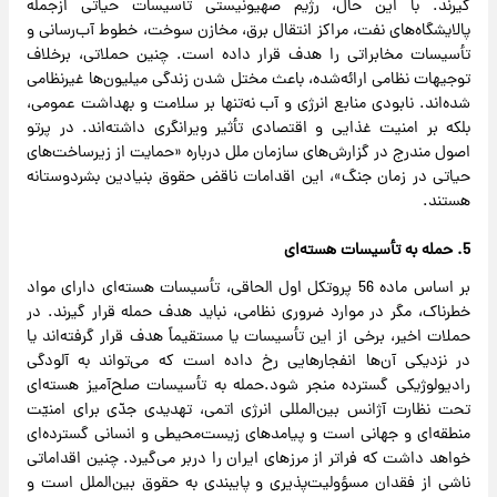
گیرند. با این حال، رژیم صهیونیستی تأسیسات حیاتی ازجمله
پالایشگاه‌های نفت، مراکز انتقال برق، مخازن سوخت، خطوط آب‌رسانی و
تأسیسات مخابراتی را هدف قرار داده است. چنین حملاتی، برخلاف
توجیهات نظامی ارائه‌شده، باعث مختل شدن زندگی میلیون‌ها غیرنظامی
شده‌اند. نابودی منابع انرژی و آب نه‌تنها بر سلامت و بهداشت عمومی،
بلکه بر امنیت غذایی و اقتصادی تأثیر ویرانگری داشته‌اند. در پرتو
اصول مندرج در گزارش‌های سازمان ملل درباره «حمایت از زیرساخت‌های
حیاتی در زمان جنگ»، این اقدامات ناقض حقوق بنیادین بشردوستانه
هستند.
5. حمله به تأسیسات هسته‌ای
بر اساس ماده 56 پروتکل اول الحاقی، تأسیسات هسته‌ای دارای مواد
خطرناک، مگر در موارد ضروری نظامی، نباید هدف حمله قرار گیرند. در
حملات اخیر، برخی از این تأسیسات یا مستقیماً هدف قرار گرفته‌اند یا
در نزدیکی آن‌ها انفجارهایی رخ داده است که می‌تواند به آلودگی
رادیولوژیکی گسترده منجر شود.حمله به تأسیسات صلح‌آمیز هسته‌ای
تحت نظارت آژانس بین‌المللی انرژی اتمی، تهدیدی جدّی برای امنیّت
منطقه‌ای و جهانی است و پیامدهای زیست‌محیطی و انسانی گسترده‌ای
خواهد داشت که فراتر از مرزهای ایران را دربر می‌گیرد. چنین اقداماتی
ناشی از فقدان مسؤولیت‌پذیری و پایبندی به حقوق بین‌الملل است و