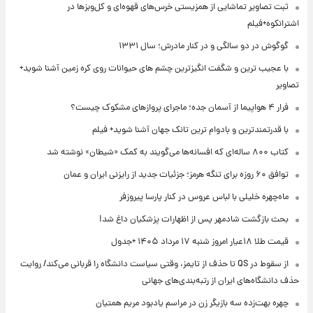
ثبت تصاویر تماشایی از همزیستی خرس‌های قهوه‌ای و کل‌وبزها در
اشترانکوه+فیلم
گوگوش در دو سالگی و در کنار مادرش؛ سال ۱۳۳۱
با عجیب ترین و شگفت انگیزترین چشم های حیوانات روی کره زمین آشنا شوید+
تصاویر
فرار ۴ هواپیما از آسمان جده؛ ماجرای پروازهای مشکوک چیست؟
با قدرتمندترین و بادوام ترین تانک جهان آشنا شوید+ فیلم
کتاب ۸۰۰ ساله‌ای که افسانه‌ها می‌گویند به کمک «شیطان» نوشته شد
توافق ۶۰ روزه برای تنگه هرمز؛ جزئیات جدید از رایزنی ایران و عمان
ماه‌چهره خلیلی با لباس عروس در کنار پارسا پیروزفر
بحث بازگشت شادمهر پس از اظهارات پزشکیان داغ شد!
قیمت طلا ۱۸عیار امروز شنبه ۱۷ مرداد ۱۴۰۵ +جدول
از سقوط در QS تا حذف از تایمز، وقتی سیاست دانشگاه را قربانی می‌کند/ روایت
حذف دانشگاه‌های ایران از رتبه‌بندی‌های جهانی
چهره بهت‌زده سه بازیگر زن در مراسم یادبود مریم همتیان