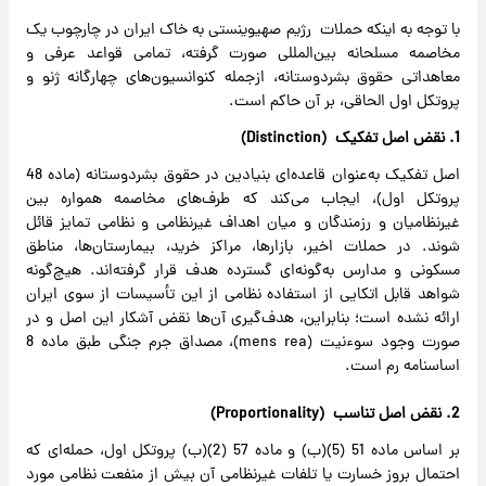
با توجه به اینکه حملات رژیم صهیوینستی به خاک ایران در چارچوب یک
مخاصمه مسلحانه بین‌المللی صورت گرفته، تمامی قواعد عرفی و
معاهداتی حقوق بشردوستانه، ازجمله کنوانسیون‌های چهارگانه ژنو و
پروتکل اول الحاقی، بر آن حاکم است.
1. نقض اصل تفکیک (Distinction)
اصل تفکیک به‌عنوان قاعده‌ای بنیادین در حقوق بشردوستانه (ماده 48
پروتکل اول)، ایجاب می‌کند که طرف‌های مخاصمه همواره بین
غیرنظامیان و رزمندگان و میان اهداف غیرنظامی و نظامی تمایز قائل
شوند. در حملات اخیر، بازارها، مراکز خرید، بیمارستان‌ها، مناطق
مسکونی و مدارس به‌گونه‌ای گسترده هدف قرار گرفته‌اند. هیچ‌گونه
شواهد قابل اتکایی از استفاده نظامی از این تأسیسات از سوی ایران
ارائه نشده است؛ بنابراین، هدف‌گیری آن‌ها نقض آشکار این اصل و در
صورت وجود سوءنیت (mens rea)، مصداق جرم جنگی طبق ماده 8
اساسنامه رم است.
2. نقض اصل تناسب (Proportionality)
بر اساس ماده 51 (5)(ب) و ماده 57 (2)(ب) پروتکل اول، حمله‌ای که
احتمال بروز خسارت یا تلفات غیرنظامی آن بیش از منفعت نظامی مورد