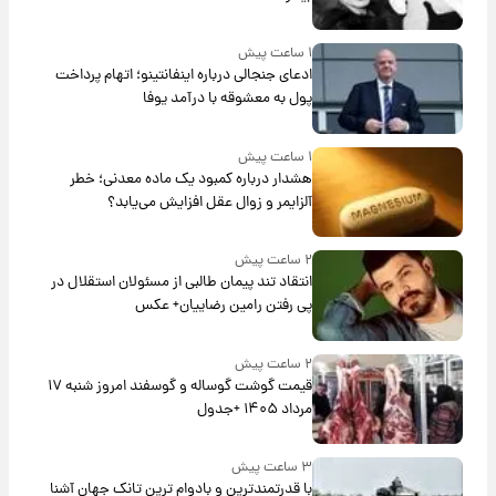
۱ ساعت پیش
ادعای جنجالی درباره اینفانتینو؛ اتهام پرداخت
پول به معشوقه با درآمد یوفا
۱ ساعت پیش
هشدار درباره کمبود یک ماده معدنی؛ خطر
آلزایمر و زوال عقل افزایش می‌یابد؟
۲ ساعت پیش
انتقاد تند پیمان طالبی از مسئولان استقلال در
پی رفتن رامین رضاییان+ عکس
۲ ساعت پیش
قیمت گوشت گوساله و گوسفند امروز شنبه ۱۷
مرداد ۱۴۰۵ +جدول
۳ ساعت پیش
با قدرتمندترین و بادوام ترین تانک جهان آشنا