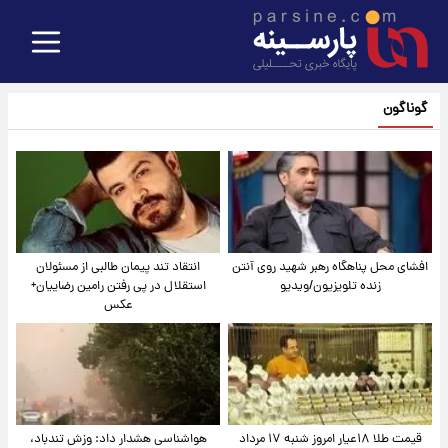
گوناگون
افشای محل پناهگاه‌ رهبر شهید روی آنتن
انتقاد تند پیمان طالبی از مسئولان
زنده تلویزیون/ویدیو
استقلال در پی رفتن رامین رضاییان+
عکس
قیمت طلا ۱۸عیار امروز شنبه ۱۷ مرداد
هواشناسی هشدار داد: وزش تندباد،