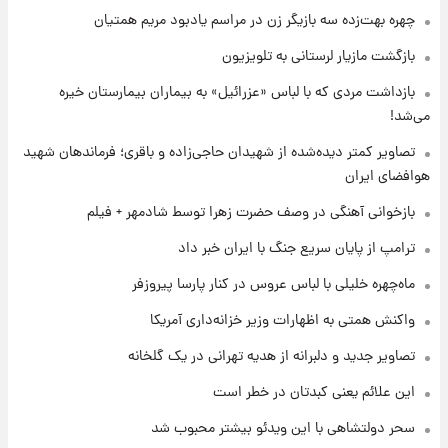
تصاویر کمتر دیده‌شده از شهیدان حاجی‌زاده و
چهره بهت‌زده سه بازیگر زن در مراسم یادبود مریم همتیان
باقری؛ فرماندهان شهید هوافضای ایران
بازگشت مازیار لرستانی به تلویزیون
۱ روز پیش
بازداشت مردی که با لباس «عزرائیل» به بیماران بیمارستان خیره
قیمت خودروهای سایپا تغییر کرد؛ لیست قیمت
می‌شد!
جمعه ۱۶ مرداد منتشر شد
تصاویر کمتر دیده‌شده از شهیدان حاجی‌زاده و باقری؛ فرماندهان شهید
هوافضای ایران
۱ روز پیش
جدول قیمت ایران‌خودرو امروز جمعه ۱۶ مرداد؛
بازخوانی آهنگی در وصف حضرت زهرا توسط شادمهر + فیلم
قیمت‌ها تغییر کرد
ترامپ از پایان سریع جنگ با ایران خبر داد
۱ روز پیش
ماه‌چهره خلیلی با لباس عروس در کنار پارسا پیروزفر
قیمت طلا و سکه امروز جمعه ۱۶ مرداد ۱۴۰۵
+جدول
واکنش همتی به اظهارات وزیر خزانه‌داری آمریکا
تصاویر جدید و دلبرانه از هدیه تهرانی در یک گلخانه
این علائم یعنی کبدتان در خطر است
سحر دولتشاهی با این ویدئو بیشتر محبوب شد