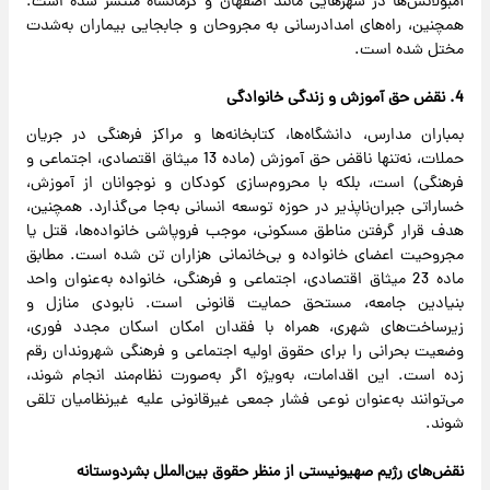
آمبولانس‌ها در شهرهایی مانند اصفهان و کرمانشاه منتشر شده است.
همچنین، راه‌های امدادرسانی به مجروحان و جابجایی بیماران به‌شدت
مختل شده است.
4. نقض حق آموزش و زندگی خانوادگی
بمباران مدارس، دانشگاه‌ها، کتابخانه‌ها و مراکز فرهنگی در جریان
حملات، نه‌تنها ناقض حق آموزش (ماده 13 میثاق اقتصادی، اجتماعی و
فرهنگی) است، بلکه با محروم‌سازی کودکان و نوجوانان از آموزش،
خساراتی جبران‌ناپذیر در حوزه توسعه انسانی به‌جا می‌گذارد. همچنین،
هدف قرار گرفتن مناطق مسکونی، موجب فروپاشی خانواده‌ها، قتل یا
مجروحیت اعضای خانواده و بی‌خانمانی هزاران تن شده است. مطابق
ماده 23 میثاق اقتصادی، اجتماعی و فرهنگی، خانواده به‌عنوان واحد
بنیادین جامعه، مستحق حمایت قانونی است. نابودی منازل و
زیرساخت‌های شهری، همراه با فقدان امکان اسکان مجدد فوری،
وضعیت بحرانی را برای حقوق اولیه اجتماعی و فرهنگی شهروندان رقم
زده است. این اقدامات، به‌ویژه اگر به‌صورت نظام‌مند انجام شوند،
می‌توانند به‌عنوان نوعی فشار جمعی غیرقانونی علیه غیرنظامیان تلقی
شوند.
نقض‌های رژیم صهیونیستی از منظر حقوق بین‌الملل بشردوستانه