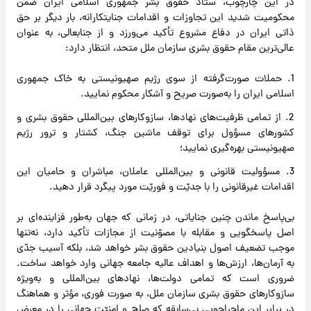
در این چارچوب، ستاد حقوق بشر جمهوری اسلامی ایران ضمن
محکومیت شدید این تجاوزات و اقدامات جنایتکارانه، بار دیگر بر حق
ذاتی ایران در دفاع مشروع تأکید می‌ورزد و از جنابعالی، به عنوان
عالی‌ترین مقام حقوق بشری سازمان ملل متحد، انتظار دارد:
1. حملات صورت‌گرفته از سوی رژیم صهیونیستی به خاک جمهوری
اسلامی ایران را به‌صورت صریح و آشکار محکوم نمایید.
2. از تمامی ظرفیت‌های نهادها، سازوکارهای بین‌المللی حقوق بشری و
کشورهای مسؤول برای توقف ماشین جنگ، کشتار و ترور رژیم
صهیونیستی بهره‌گیری نمایید؛
3. مسؤولیت قانونی و بین‌المللی عاملان، مباشران و حامیان این
اقدامات غیرقانونی را با جدیّت و فوریّت مورد پیگرد قرار دهید.
بی‌پاسخ ماندن چنین جنایاتی، در زمانی که جهان به‌طور فزاینده‌ای بر
اصل پاسخگویی و مقابله با مصوّنیت از مجازات تأکید دارد، نه‌تنها
موجب تضعیف اصول بنیادین حقوق بشر خواهد شد، بلکه آسیب جدّی
به آرمان‌ها، ارزش‌ها و اهداف عالیه جامعه جهانی وارد خواهد ساخت.
ضروری است که تمامی دولت‌ها، نهادهای بین‌المللی و به‌ویژه
سازوکارهای حقوق بشری سازمان ملل، به صورت فوری، مؤثر و هماهنگ
در برابر این ماجراجویی بی‌سابقه که صلح و امنیّت جهانی را در معرض