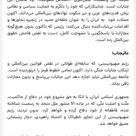
نتیجه این وضعیت، شکل‌گیری «احساس مصونّیت» نزد عاملان این
جنایات است. جنایتکارانی که خود را دلگرم به حمایت سیاسی و نظامی
برخی قدرت‌های غربی و نیز سکوت نهادهای بین‌المللی می‌دانند، اکنون
حملات خود به ایران را به عنوان حلقه‌ای جدید در زنجیره تجاوزها و
اقدامات بی‌ثبات‌کننده دنبال می‌کنند؛ رژیمی که تاکنون بدون هیچ‌گونه
مجازات یا پاسخگویی با مصونیّت کامل، دست به نقض فاحش حقوق
بین‌الملل زده است.
عالیجناب؛
رژیم صهیونیستی، که سابقه‌ای طولانی در نقض قوانین بین‌المللی و
ارتکاب جنایات جنگی دارد، اکنون تمامی خطوط قرمز را درنوردیده است.
جامعه بین‌المللی نباید اجازه دهد این جنایات بی‌پاسخ و بدون مجازات
باقی بماند.
جمهوری اسلامی ایران، با اتکا به حق مشروع خود در دفاع از حاکمیت،
ملّت و امنیّت ملّی، که در ماده 51 منشور ملل متحد به رسمیت شناخته
شده، قاطعانه از خود دفاع کرده و خواهد کرد. بدون تردید، رژیم
صهیونیستی از این تجاوز خطرناک و اشتباه راهبردی، دچار پشیمانی
عمیق خواهد شد.