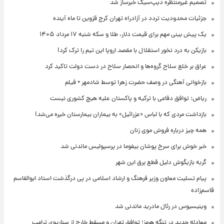
تصمیم غیرمنتظره دیپ‌سیک خبرساز شد
جزئیات محدودیت تردد در آزادراه تهران کرج قزوین تا ماه آینده
یک پیش ‌بینی مهم برای قیمت دلار، طلا و سکه شنبه ۱۷ مرداد ۱۴۰۵
بازیکن به درد نخور استقلال با مقصد اروپا این تیم را ترک کرد!
عراق بر خلع سلاح گروه‌ها و انحصار سلاح در دست دولت تاکید کرد
بازخوانی آهنگی در وصف حضرت زهرا توسط شادمهر + فیلم
ریاض: توافق دفاعی با ترکیه و پاکستان علیه هیچ کشوری نیست
بازداشت مردی که با لباس «عزرائیل» به بیماران بیمارستان خیره می‌شد!
همه چیز درباره فروش موی زنان
خبر خوش برای سرخ پوشان بیفوما در پرسپولیس ماندنی شد
گربه بازیگوش دلیل قطع برق این شهر
پیام تسلیت معاون وزیر فرهنگ و ارشاد اسلامی در پی درگذشت استاد ابوالقاسم
قاسم‌زاده
وینیسیوس در رئال مادرید ماندنی شد
معادله جدید در تنگه هرمز؛ توافق تهران و مسقط خارج از سناریوی ترامپ