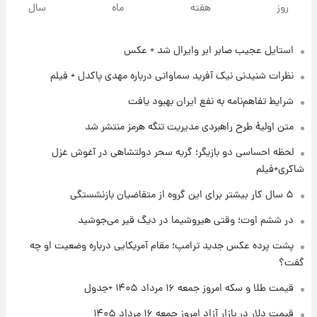
روز
هفته
ماه
سال
روزها پربارش‌تر خواهند بود؟
استایل عجیب صابر ابر وایرال شد + عکس
۱ روز پیش
شماره پیراهن خریدهای جدید پرسپولیس اعلام
نظرات شنیدنی نیک آفرید سماواتی درباره مهدی پاکدل + فیلم
شد؛ تیکدری، محبی و سرگیف با اعداد ویژه
شرایط تفاهم‌نامه به نفع ایران بهبود یافت
۱ روز پیش
متن اولیۀ طرح راهبردی مدیریت تنگه هرمز منتشر شد
جزئیات فعال‌سازی «کیف پول ایران» اعلام
شد+فیلم
لحظه احساسی دو بازیگر؛ گریه سحر دولتشاهی در آغوش غزل
شاکری+فیلم
۱ روز پیش
۵ سال کار بیشتر برای این گروه از متقاضیان بازنشستگی
تغییر تند قیمت محصولات ایران‌خودرو و سایپا
امروز پنجشنبه ۱۵ مرداد ۱۴۰۵ +جدول
در ششم اوت؛ وقتی هیروشیما در دیگ قیر می‌جوشید
پشت پرده عکس جدید ترامپ؛ مقام آمریکایی درباره وضعیت او چه
۱ روز پیش
گفت؟
قیمت طلا و سکه امروز پنجشنبه ۱۵ مرداد ۱۴۰۵
قیمت طلا و سکه امروز جمعه ۱۶ مرداد ۱۴۰۵ +جدول
قیمت دلار در بازار آزاد امروز جمعه ۱۶ مرداد ۱۴۰۵
۱ روز پیش