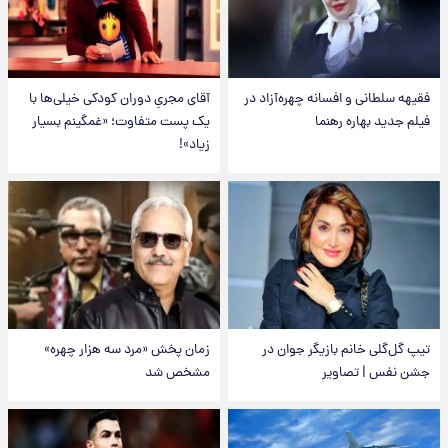
فقیهه سلطانی و افسانه چهره‌آزاد در
آقای مجریِ دوران کودکی خیلی‌ها با
فیلم جدید بهاره رهنما
یک پست متفاوت؛ «غمگینم بسیار
زیاد»!
تیپ گل‌گلی خانم بازیگر جوان در
زمان پخش «مرد سه هزار چهره»
جشن نفس | تصاویر
مشخص شد