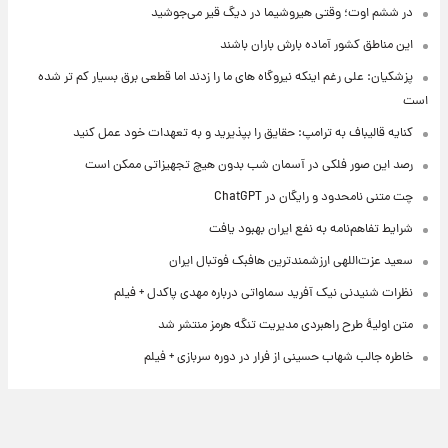
در ششم اوت؛ وقتی هیروشیما در دیگ قیر می‌جوشید
این مناطق کشور آماده بارش باران باشند
پزشکیان: علی رغم اینکه نیروگاه های ما را زدند اما قطعی برق بسیار کم تر شده
است
کنایه قالیباف به ترامپ: حقایق را بپذیرید و به تعهدات خود عمل کنید
رصد این صور فلکی در آسمان شب بدون هیچ تجهیزاتی ممکن است
چت متنی نامحدود و رایگان در ChatGPT
شرایط تفاهم‌نامه به نفع ایران بهبود یافت
سعید عزت‌اللهی ارزشمندترین هافبک فوتبال ایران
نظرات شنیدنی نیک آفرید سماواتی درباره مهدی پاکدل + فیلم
متن اولیۀ طرح راهبردی مدیریت تنگه هرمز منتشر شد
خاطره جالب شهاب حسینی از فرار در دوره سربازی + فیلم