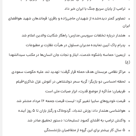
ترامپ از پایان سریع جنگ با ایران خبر داد
تصاویر کمتر دیده‌شده از شهیدان حاجی‌زاده و باقری؛ فرماندهان شهید هوافضای
ایران
هشدار درباره تخلفات سرویس مدارس؛ راهکار شکایت والدین اعلام شد
پدرام پاک آیین نماینده مدیران مسئول در هیأت نظارت بر مطبوعات
اربعین؛ حماسه باشکوه خدمت، ایثار و نجات جان انسان‌ها در مکتب سیدالشهدا
(ع)
مراکز نظامی عربستان هدف حمله قرار گرفت؛ تهدید تند علیه حکومت سعودی
لحظه احساسی دو بازیگر؛ گریه سحر دولتشاهی در آغوش غزل شاکری+فیلم
ظریفیان: مذاکره از موضع قدرت، ابزار صیانت ملی است
قیمت خودروهای سایپا تغییر کرد؛ لیست قیمت جمعه ۱۶ مرداد منتشر شد
هواشناسی هشدار داد: وزش تندباد، گردوخاک و رگبار باران تا ۵ روز آینده
واکنش ترامپ به افشای کمبود تسلیحات؛ دستور تحقیق صادر شد
۵ سال کار بیشتر برای این گروه از متقاضیان بازنشستگی