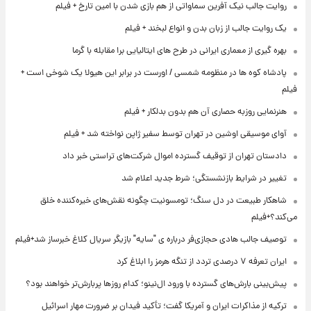
روایت جالب نیک آفرین سماواتی از هم بازی شدن با امین تارخ + فیلم
یک روایت جالب از زبان بدن و انواع لبخند + فیلم
بهره گیری از معماری ایرانی در طرح های ایتالیایی برا مقابله با گرما
پادشاه کوه ها در منظومه شمسی / اورست در برابر این هیولا یک شوخی است +
فیلم
هنرنمایی روزبه حصاری آن هم بدون بدلکار + فیلم
آوای موسیقی اوشین در تهران توسط سفیر ژاپن نواخته شد + فیلم
دادستان تهران از توقیف گسترده اموال شرکت‌های تراستی خبر داد
تغییر در شرایط بازنشستگی؛ شرط جدید اعلام شد
شاهکار طبیعت در دل سنگ؛ تومسونیت چگونه نقش‌های خیره‌کننده خلق
می‌کند؟+فیلم
توصیف جالب هادی حجازی‌فر درباره ی "سایه" بازیگر سریال کلاغ خبرساز شد+فیلم
ایران تعرفه ۷ درصدی تردد از تنگه هرمز را ابلاغ کرد
پیش‌بینی بارش‌های گسترده با ورود ال‌نینو؛ کدام روزها پربارش‌تر خواهند بود؟
ترکیه از مذاکرات ایران و آمریکا گفت؛ تأکید فیدان بر ضرورت مهار اسرائیل