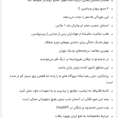
هشدار محسن رضایی درباره تنگه هرمز؛ مسیر دوم باز نخواهد شد
۶ منبع پنهان ویتامین C
این خوراکی ها مغز را نجات می‌دهند
استایل عجیب صابر ابر وایرال شد + عکس
طلب حلالیت عالیشاه از هواداران پس از جدایی از پرسپولیس
چهار ماسک خانگی برای داشتن موهای نرم و شفاف
بهترین مقاصد دریاچه‌های نزدیک تهران
در ششم اوت؛ وقتی هیروشیما در دیگ قیر می‌جوشید
این مناطق کشور آماده بارش باران باشند
پزشکیان: علی رغم اینکه نیروگاه های ما را زدند اما قطعی برق بسیار کم تر شده
است
کنایه قالیباف به ترامپ: حقایق را بپذیرید و به تعهدات خود عمل کنید
رصد این صور فلکی در آسمان شب بدون هیچ تجهیزاتی ممکن است
چت متنی نامحدود و رایگان در ChatGPT
شرایط تفاهم‌نامه به نفع ایران بهبود یافت