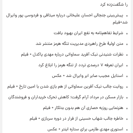
را شگفت‌زده کرد
۱ روز پیش
پیش‌بینی جنجالی احسان علیخانی درباره میثاقی و فردوسی پور وایرال
شرایط تازه فروش اقساطی سایپا اعلام شد؛
شد+فیلم
شاهین، کوییک، اطلس، سهند و ساینا با اقساط
بلندمدت + جدول
شرایط تفاهم‌نامه به نفع ایران بهبود یافت
۱ روز پیش
متن اولیۀ طرح راهبردی مدیریت تنگه هرمز منتشر شد
سیگنال‌های جدید برای بازار طلا؛ پیش‌بینی
قیمت سکه و طلا فردا
نظرات شنیدنی نیک آفرید سماواتی درباره مهدی پاکدل + فیلم
ایران تعرفه ۷ درصدی تردد از تنگه هرمز را ابلاغ کرد
۱ روز پیش
استایل عجیب صابر ابر وایرال شد + عکس
فال حافظ پنجشنبه ۱۵ مرداد ماه ۱۴۰۵
روایت جالب نیک آفرین سماواتی از هم بازی شدن با امین تارخ + فیلم
بازار مسکن در مرداد آرام گرفت؛ کاهش تحرک خریداران و فروشندگان
۱ روز پیش
فال قهوه روزانه پنجشنبه ۱۵ مرداد ماه ۱۴۰۵
هنرنمایی روزبه حصاری آن هم بدون بدلکار + فیلم
خاطره جالب شهاب حسینی از فرار در دوره سربازی + فیلم
استوری مهدی طارمی برای ستاره اینتر + عکس