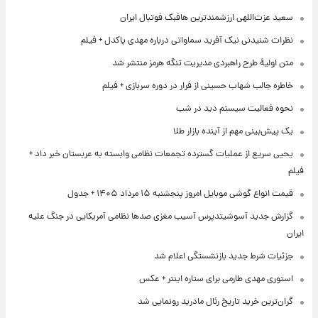
سعید عزت‌اللهی ارزشمندترین هافبک فوتبال ایران
نظرات شنیدنی نیک آفرید سماواتی درباره مهدی پاکدل + فیلم
متن اولیۀ طرح راهبردی مدیریت تنگه هرمز منتشر شد
خاطره جالب شهاب حسینی از فرار در دوره سربازی + فیلم
نحوه فعالیت سیستم دید در شب
یک پیش‌بینی مهم از آینده بازار طلا
یحیی سریع از عملیات گسترده تجمعات نظامی وابسته به عربستان خبر داد +
فیلم
قیمت انواع گوشی موبایل امروز پنجشنبه ۱۵ مرداد ۱۴۰۵ + جدول
گزارش جدید آسوشیتدپرس آسیب مغزی صدها نظامی آمریکایی در جنگ علیه
ایران
جزئیات شرط جدید بازنشستگی اعلام شد
استوری مهدی طارمی برای ستاره اینتر + عکس
گران‌ترین خرید تاریخ رئال مادرید رونمایی شد