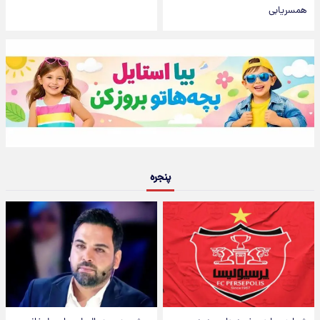
همسریابی
پنجره