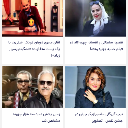
فقیهه سلطانی و افسانه چهره‌آزاد در
آقای مجریِ دوران کودکی خیلی‌ها با
فیلم جدید بهاره رهنما
یک پست متفاوت؛ «غمگینم بسیار
زیاد»!
تیپ گل‌گلی خانم بازیگر جوان در
زمان پخش «مرد سه هزار چهره»
جشن نفس | تصاویر
مشخص شد