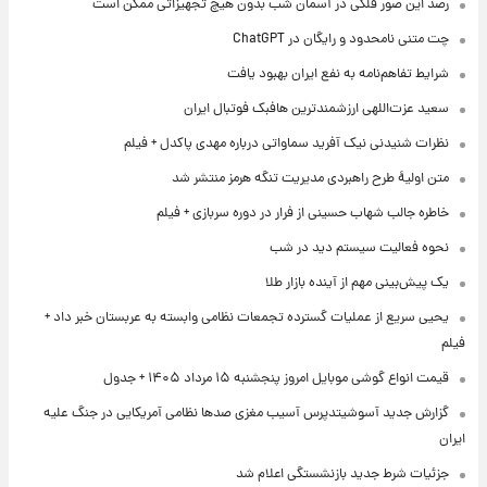
رصد این صور فلکی در آسمان شب بدون هیچ تجهیزاتی ممکن است
چت متنی نامحدود و رایگان در ChatGPT
شرایط تفاهم‌نامه به نفع ایران بهبود یافت
سعید عزت‌اللهی ارزشمندترین هافبک فوتبال ایران
نظرات شنیدنی نیک آفرید سماواتی درباره مهدی پاکدل + فیلم
متن اولیۀ طرح راهبردی مدیریت تنگه هرمز منتشر شد
خاطره جالب شهاب حسینی از فرار در دوره سربازی + فیلم
نحوه فعالیت سیستم دید در شب
یک پیش‌بینی مهم از آینده بازار طلا
یحیی سریع از عملیات گسترده تجمعات نظامی وابسته به عربستان خبر داد +
فیلم
قیمت انواع گوشی موبایل امروز پنجشنبه ۱۵ مرداد ۱۴۰۵ + جدول
گزارش جدید آسوشیتدپرس آسیب مغزی صدها نظامی آمریکایی در جنگ علیه
ایران
جزئیات شرط جدید بازنشستگی اعلام شد