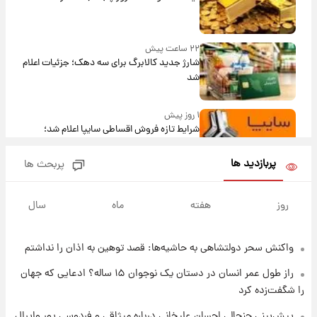
۲۲ ساعت پیش
شارژ جدید کالابرگ برای سه دهک؛ جزئیات اعلام
شد
۱ روز پیش
شرایط تازه فروش اقساطی سایپا اعلام شد؛
شاهین، کوییک، اطلس، سهند و ساینا با اقساط
بلندمدت + جدول
پربازدید ها
پربحث ها
۱ روز پیش
سیگنال‌های جدید برای بازار طلا؛ پیش‌بینی
روز
هفته
ماه
سال
قیمت سکه و طلا فردا
واکنش سحر دولتشاهی به حاشیه‌ها: قصد توهین به اذان را نداشتم
۱ روز پیش
فال حافظ پنجشنبه ۱۵ مرداد ماه ۱۴۰۵
راز طول عمر انسان در دستان یک نوجوان ۱۵ ساله؟ ادعایی که جهان
را شگفت‌زده کرد
۱ روز پیش
پیش‌بینی جنجالی احسان علیخانی درباره میثاقی و فردوسی پور وایرال