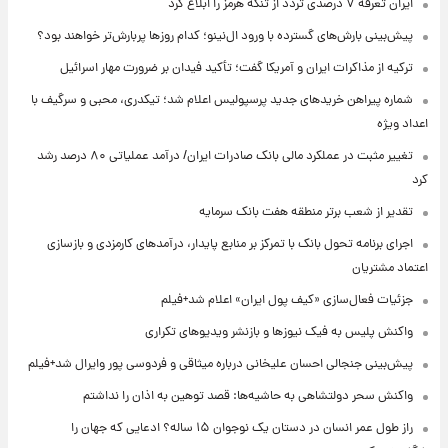
ایران تعرفه ۷ درصدی تردد از تنگه هرمز را ابلاغ کرد
پیش‌بینی بارش‌های گسترده با ورود ال‌نینو؛ کدام روزها پربارش‌تر خواهند بود؟
ترکیه از مذاکرات ایران و آمریکا گفت؛ تأکید فیدان بر ضرورت مهار اسرائیل
شماره پیراهن خریدهای جدید پرسپولیس اعلام شد؛ تیکدری، محبی و سرگیف با
اعداد ویژه
تغییر مثبت در عملکرد مالی بانک صادرات ایران/ درآمد عملیاتی ۸۰ درصد رشد
کرد
تقدیر از شعب برتر منطقه هفت بانک سرمایه
اجرای برنامه تحول بانک با تمرکز بر منابع پایدار، درآمدهای کارمزدی و بازسازی
اعتماد مشتریان
جزئیات فعال‌سازی «کیف پول ایران» اعلام شد+فیلم
واکنش پلیس به فیک نیوزها و بازنشر ویدیوهای تکراری
پیش‌بینی جنجالی احسان علیخانی درباره میثاقی و فردوسی پور وایرال شد+فیلم
واکنش سحر دولتشاهی به حاشیه‌ها: قصد توهین به اذان را نداشتم
راز طول عمر انسان در دستان یک نوجوان ۱۵ ساله؟ ادعایی که جهان را