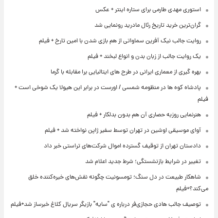
استوری مهدی طارمی برای ستاره اینتر + عکس
گران‌ترین خرید تاریخ رئال مادرید رونمایی شد
روایت جالب نیک آفرین سماواتی از هم بازی شدن با امین تارخ + فیلم
یک روایت جالب از زبان بدن و انواع لبخند + فیلم
بهره گیری از معماری ایرانی در طرح های ایتالیایی برا مقابله با گرما
پادشاه کوه ها در منظومه شمسی / اورست در برابر این هیولا یک شوخی است +
فیلم
هنرنمایی روزبه حصاری آن هم بدون بدلکار + فیلم
آوای موسیقی اوشین در تهران توسط سفیر ژاپن نواخته شد + فیلم
دادستان تهران از توقیف گسترده اموال شرکت‌های تراستی خبر داد
تغییر در شرایط بازنشستگی؛ شرط جدید اعلام شد
شاهکار طبیعت در دل سنگ؛ تومسونیت چگونه نقش‌های خیره‌کننده خلق
می‌کند؟+فیلم
توصیف جالب هادی حجازی‌فر درباره ی "سایه" بازیگر سریال کلاغ خبرساز شد+فیلم