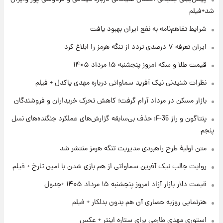
فال قهوه روزانه پنجشنبه ۱۵ مرداد ماه ۱۴۰۵
شد+فیلم
شرایط تفاهم‌نامه به نفع ایران بهبود یافت
۱ روز پیش
ایران تعرفه ۷ درصدی تردد از تنگه هرمز را ابلاغ کرد
فال روزانه واقعی پنجشنبه ۱۵ مرداد ۱۴۰۵
قیمت طلا و سکه امروز پنجشنبه ۱۵ مرداد ۱۴۰۵
نظرات شنیدنی نیک آفرید سماواتی درباره مهدی پاکدل + فیلم
۱ روز پیش
بازار مسکن در مرداد آرام گرفت؛ کاهش تحرک خریداران و فروشندگان
ارزش سهام عدالت برای امروز چهارشنبه ۱۴ مرداد
+ جدول
پنتاگون و راز F-35؛ حذف بی‌سابقه گزارش‌های عملکرد جنگنده‌های نسل
پنجم
۱ روز پیش
آغاز طرح جدید فروش مشارکت در تولید سایپا؛
متن اولیۀ طرح راهبردی مدیریت تنگه هرمز منتشر شد
نام خودرو، مبلغ پیش پرداخت و زمان تحویل |
روایت جالب نیک آفرین سماواتی از هم بازی شدن با امین تارخ + فیلم
سود مشارکت چند درصد است؟
قیمت دلار بازار آزاد امروز پنجشنبه ۱۵ مرداد ۱۴۰۵ +جدول
هنرنمایی روزبه حصاری آن هم بدون بدلکار + فیلم
استوری مهدی طارمی برای ستاره اینتر + عکس