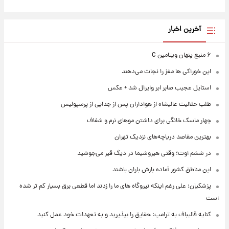
آخرین اخبار
۶ منبع پنهان ویتامین C
این خوراکی ها مغز را نجات می‌دهند
استایل عجیب صابر ابر وایرال شد + عکس
طلب حلالیت عالیشاه از هواداران پس از جدایی از پرسپولیس
چهار ماسک خانگی برای داشتن موهای نرم و شفاف
بهترین مقاصد دریاچه‌های نزدیک تهران
در ششم اوت؛ وقتی هیروشیما در دیگ قیر می‌جوشید
این مناطق کشور آماده بارش باران باشند
پزشکیان: علی رغم اینکه نیروگاه های ما را زدند اما قطعی برق بسیار کم تر شده
است
کنایه قالیباف به ترامپ: حقایق را بپذیرید و به تعهدات خود عمل کنید