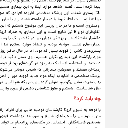
تخصصی عفونی در بیماران نقص ایمنی در گفت‌و‌گو با رسانه ها 
پیدا کرده است، گفت: شاهد موارد ابتلا به این بیماری هستیم
ICU بستری شدند. این پزشک متخصص افزود: افرادی که دچ
نیافته لازم است ابتلا کرونا را در نظر داشته باشند. وی با بیان
اومیکرون است و ما در حال بررسی این موضوع هستیم که این 
آنفلوآنزای نوع B نیز شایع است و این بیماری به 
بیماری‌های تنفسی مواجه بودیم و تعداد موارد بستری نیز ا
مورد بازگشت این بیماری نگران هستیم. وی ضمن تاکید بر ل
دست‌ها و استفاده از ماسک به ویژه در گروه‌های پرخطر توض
زمینه‌ای هستند و همچنین بیمارانی که شیمی درمانی می‌شون
پزشک متخصص با اشاره به اینکه موج جدید کووید دور از ذهن 
به وضعیت سابق برگردیم، عنوان کرد: ویروسی که هم اکنون در
حال شناساییش هستیم و هنوز شناسایی دقیقی از سوی وزارت
چه باید کرد؟
با توجه به شیوع کرونا کارشناسان توصیه هایی برای افراد ارا
مترو، اتوبوس یا محیط‌های شلوغ و سربسته، بهداشت فردی 
همچنین فاصله‌گذاری اجتماعی در مکان‌های پرازدحام می‌توان