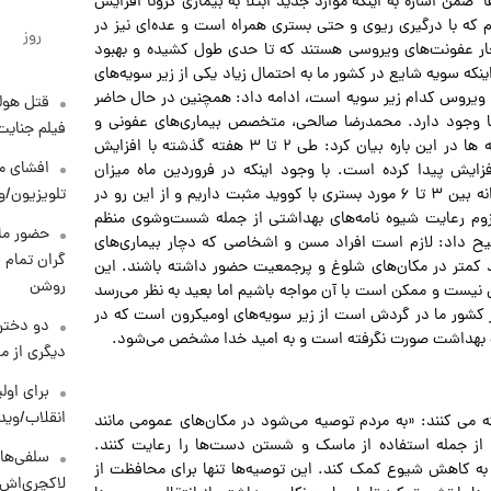
ضمن اشاره به اینکه موارد جدید ابتلا به بیماری کرونا افزایش
 که با درگیری ریوی و حتی بستری همراه است و عده‌ای نیز در
روز
ار عفونت‌های ویروسی هستند که تا حدی طول کشیده و بهبود
 اینکه سویه شایع در کشور ما به احتمال زیاد یکی از زیر سویه‌های
ویروس کدام زیر سویه‌ است، ادامه داد: همچنین در حال حاضر
قتل هول
همراه کرونا وجود دارد. محمدرضا صالحی، متخصص بیماری‌های عفونی و
فیلم جنایت
دانشیار دانشگاه علوم پزشکی تهران نیز در گفت و گو با رسانه ها در این باره بیان کرد: طی ۲ تا ۳ هفته گذشته با افزایش
افشای مح
فزایش پیدا کرده است. با وجود اینکه در فروردین ماه میزان
بستری‌های ناشی از کووید بسیار کم بود، اما در حال حاضر روزانه بین ۳ تا ۶ مورد بستری با کووید مثبت داریم و از این رو در
تلویزیون/و
زوم رعایت شیوه نامه‌های بهداشتی از جمله شست‌وشوی منظم
حضور ماز
یح داد: لازم است افراد مسن و اشخاصی که دچار بیماری‌های
گران تمام ش
د کمتر در مکان‌های شلوغ و پرجمعیت حضور داشته باشند. این
روشن
نیست و ممکن است با آن مواجه باشیم اما بعید به نظر می‌رسد
 کشور ما در گردش است از زیر سویه‌های اومیکرون است که در
دو دختر 
 بهداشت صورت نگرفته است و به امید خدا مشخص می‌شود.
دیگری از م
برای اولی
انقلاب/وید
ئه می کنند: «به مردم توصیه می‌شود در مکان‌های عمومی مانند
از جمله استفاده از ماسک و شستن دست‌ها را رعایت کنند.
سلفی‌های
د به کاهش شیوع کمک کند. این توصیه‌ها تنها برای محافظت از
لاکچری‌اش 