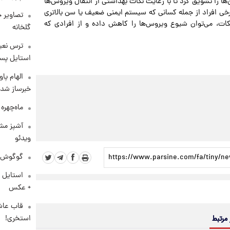
 را تشویق کرد تا با رعایت نکات بهداشتی از انتقال ویروس‌ها
برخی افراد از جمله کسانی که سیستم ایمنی ضعیف یا سن بالاتری
تصاویر ج
نکات، می‌توان شیوع ویروس‌ها را کاهش داده و از افرادی که
گلخانه
ترس نعیم
استایل پسر
الهام پا
خبرساز شد!
ماه‌چهره
آشپز مشه
ویدئو
گوگوش در
استایل 
+ عکس
قاب عاش
استخری!
 مرتبط