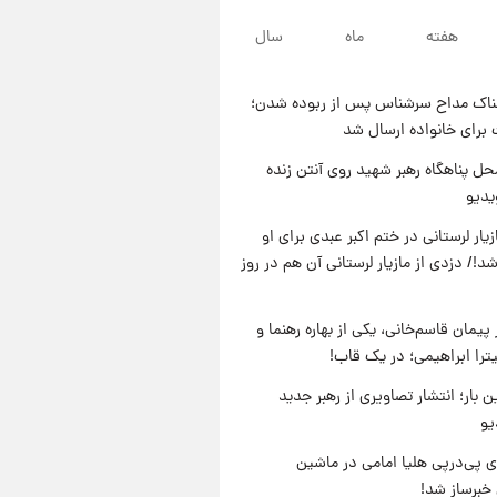
۲۱ ساعت پیش
هفته
ماه
سال
افشای محل پناهگاه‌ رهبر شهید
روی آنتن زنده تلویزیون/ویدیو
ناک مداح سرشناس پس از ربوده شدن؛
۲۲ ساعت پیش
 برای خانواده ارسال شد
ثریا اسفندیاری بعد از طلاق و در
دیدار با گروه بیتلز
ل پناهگاه‌ رهبر شهید روی آنتن زنده
یدیو
۲۲ ساعت پیش
ادعای جنجالی درباره اینفانتینو؛
یار لرستانی در ختم اکبر عبدی برای او
اتهام پرداخت پول به معشوقه با
د!/ دزدی از مازیار لرستانی آن هم در روز
درآمد یوفا
پیمان قاسم‌خانی، یکی از بهاره رهنما و
یترا ابراهیمی؛ در یک قاب!
ن بار؛ انتشار تصاویری از رهبر جدید
یو
 پی‌درپی هلیا امامی در ماشین
خبرساز شد!