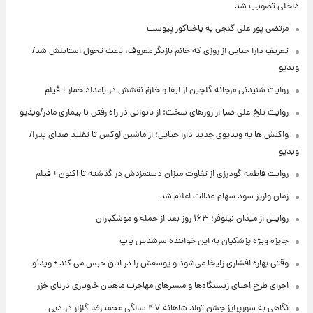
داخلی تصویب شد
مرتضی پور علی گنجی به پاختاکور پیوست
تعریفِ دارا حیایی از روزی که خانم بازیگر معروف، باعث تحول استایلش شد/
ویدیو
روایت شنیدنی مرجانه گلچین از ایفا و خلق نقشش در بامداد خمار + فیلم
روایت تلخ علی ضیا از روزهای سخت: از ناتوانی در راه رفتن تا بیماری مادر/ویدیو
واکنش ها به ویدیوی جدید دارا حیایی؛ از ماشین لوکس تا تقلید صدای پدر!/
ویدیو
روایت فاطمه گودرزی از تفاوت میزان دستمزدش در گذشته تا اکنون + فیلم
زمان واریز سود سهام عدالت اعلام شد
روایتی از میدان نیلوفر؛ ۱۶۳ روز بعد از حمله و موشکباران
جایزه ویژه پزشکیان به این خواننده سرشناس پاپ
وقتی بهاره افشاری زلیخا می‌شود و یوسفش را در اتاق حبس می کند + ویدئو
اجرای طرح احیای زیستگاه‌ها و مسیرهای مهاجرت ماهیان خاویاری دریای خزر
نگاهی به سورپرایز جشن تولد شاهانه ۴۷ سالگی محمدرضا گلزار در دبی