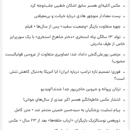
عکس‌ آتلیه‌ای همسر سابق اشکان خطیبی جلب‌توجه کرد
۱۷ ساعت پیش
پست معنادار منوچهر هادی درباره خیانت و بی‌معرفتی
فال روزانه واقعی دوشنبه ۱۹ مرداد ۱۴۰۵
چهره متفاوت بازیگر «وضعیت سفید» پس از سال‌ها + فیلم
تولد ۱۳ سالگی پناه استخری «دختر شاهرخ استخری» با یک سورپرایز
۲۳ ساعت پیش
خاص از طرف مادرش
محل کشف جسد حمیدرضا رجب‌زاده مشخص
شد
مرتضی پورعلی‌گنجی داماد شد؛ تصاویری متفاوت از عروسی فوتبالیست
محبوب!
۱ روز پیش
فوری؛ تصمیم تازه ترامپ درباره ایران/ آیا آمریکا به‌دنبال کاهش تنش
قیمت دلار، یورو و سایر ارزها امروز ۱۸ مردادماه
۱۴۰۵ + جدول
است؟
ترلان پروانه و شروین حاجی‌پور جدا شدند!/ویدیو
۱ روز پیش
ارزش سهام عدالت برای امروز ۱۸ مرداد ۱۴۰۵ +
انتشار عکس خاطره‌انگیز همسر اکبر عبدی از سال‌های جوانی!
جدول
پیام تسلیت پزشکیان به سیدحسن خمینی منتشر شد + متن کامل
دورهمی نوستالژیک بازیگران «ارباب حلقه‌ها» بعد از ۲۳ سال + عکس