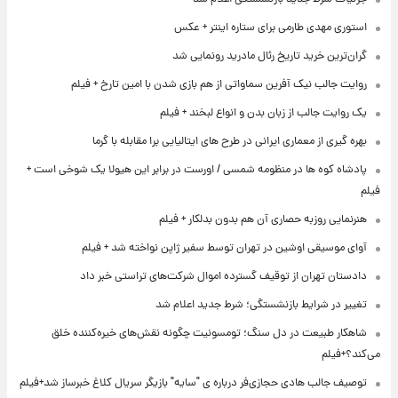
استوری مهدی طارمی برای ستاره اینتر + عکس
گران‌ترین خرید تاریخ رئال مادرید رونمایی شد
روایت جالب نیک آفرین سماواتی از هم بازی شدن با امین تارخ + فیلم
یک روایت جالب از زبان بدن و انواع لبخند + فیلم
بهره گیری از معماری ایرانی در طرح های ایتالیایی برا مقابله با گرما
پادشاه کوه ها در منظومه شمسی / اورست در برابر این هیولا یک شوخی است +
فیلم
هنرنمایی روزبه حصاری آن هم بدون بدلکار + فیلم
آوای موسیقی اوشین در تهران توسط سفیر ژاپن نواخته شد + فیلم
دادستان تهران از توقیف گسترده اموال شرکت‌های تراستی خبر داد
تغییر در شرایط بازنشستگی؛ شرط جدید اعلام شد
شاهکار طبیعت در دل سنگ؛ تومسونیت چگونه نقش‌های خیره‌کننده خلق
می‌کند؟+فیلم
توصیف جالب هادی حجازی‌فر درباره ی "سایه" بازیگر سریال کلاغ خبرساز شد+فیلم