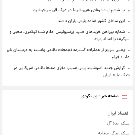
۱ روز پیش
در ششم اوت؛ وقتی هیروشیما در دیگ قیر می‌جوشید
سیگنال‌های جدید برای بازار طلا؛ پیش‌بینی
قیمت سکه و طلا فردا
این مناطق کشور آماده بارش باران باشند
شماره پیراهن خریدهای جدید پرسپولیس اعلام شد؛ تیکدری، محبی و
سرگیف با اعداد ویژه
یحیی سریع از عملیات گسترده تجمعات نظامی وابسته به عربستان خبر
داد + فیلم
گزارش جدید آسوشیتدپرس آسیب مغزی صدها نظامی آمریکایی در
جنگ علیه ایران
صفحه خبر - وب گردی
اقتصاد ایران
سبک ایده آل
سبک زندگی مردانه