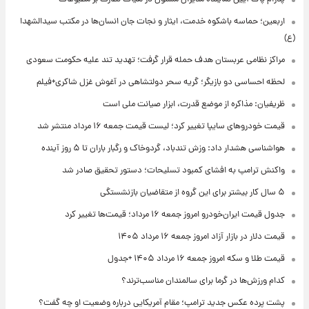
اربعین؛ حماسه باشکوه خدمت، ایثار و نجات جان انسان‌ها در مکتب سیدالشهدا
(ع)
مراکز نظامی عربستان هدف حمله قرار گرفت؛ تهدید تند علیه حکومت سعودی
لحظه احساسی دو بازیگر؛ گریه سحر دولتشاهی در آغوش غزل شاکری+فیلم
ظریفیان: مذاکره از موضع قدرت، ابزار صیانت ملی است
قیمت خودروهای سایپا تغییر کرد؛ لیست قیمت جمعه ۱۶ مرداد منتشر شد
هواشناسی هشدار داد: وزش تندباد، گردوخاک و رگبار باران تا ۵ روز آینده
واکنش ترامپ به افشای کمبود تسلیحات؛ دستور تحقیق صادر شد
۵ سال کار بیشتر برای این گروه از متقاضیان بازنشستگی
جدول قیمت ایران‌خودرو امروز جمعه ۱۶ مرداد؛ قیمت‌ها تغییر کرد
قیمت دلار در بازار آزاد امروز جمعه ۱۶ مرداد ۱۴۰۵
قیمت طلا و سکه امروز جمعه ۱۶ مرداد ۱۴۰۵ +جدول
کدام ورزش‌ها در گرما برای سالمندان مناسب‌ترند؟
پشت پرده عکس جدید ترامپ؛ مقام آمریکایی درباره وضعیت او چه گفت؟