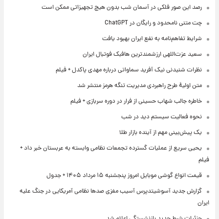
رصد این صور فلکی در آسمان شب بدون هیچ تجهیزاتی ممکن است
چت متنی نامحدود و رایگان در ChatGPT
شرایط تفاهم‌نامه به نفع ایران بهبود یافت
سعید عزت‌اللهی ارزشمندترین هافبک فوتبال ایران
نظرات شنیدنی نیک آفرید سماواتی درباره مهدی پاکدل + فیلم
متن اولیۀ طرح راهبردی مدیریت تنگه هرمز منتشر شد
خاطره جالب شهاب حسینی از فرار در دوره سربازی + فیلم
نحوه فعالیت سیستم دید در شب
یک پیش‌بینی مهم از آینده بازار طلا
یحیی سریع از عملیات گسترده تجمعات نظامی وابسته به عربستان خبر داد +
فیلم
قیمت انواع گوشی موبایل امروز پنجشنبه ۱۵ مرداد ۱۴۰۵ + جدول
گزارش جدید آسوشیتدپرس آسیب مغزی صدها نظامی آمریکایی در جنگ علیه
ایران
جزئیات شرط جدید بازنشستگی اعلام شد