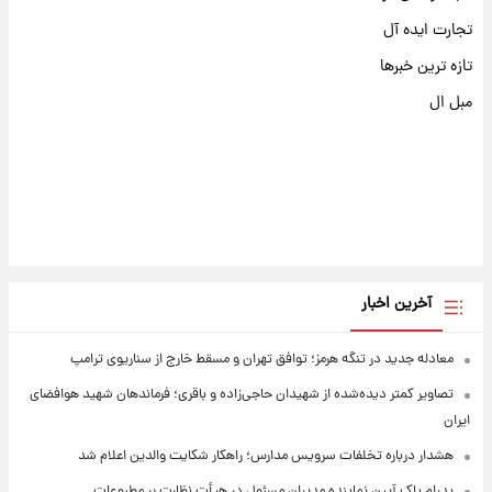
تجارت ایده آل
تازه ترین خبرها
مبل ال
آخرین اخبار
معادله جدید در تنگه هرمز؛ توافق تهران و مسقط خارج از سناریوی ترامپ
تصاویر کمتر دیده‌شده از شهیدان حاجی‌زاده و باقری؛ فرماندهان شهید هوافضای
ایران
هشدار درباره تخلفات سرویس مدارس؛ راهکار شکایت والدین اعلام شد
پدرام پاک آیین نماینده مدیران مسئول در هیأت نظارت بر مطبوعات