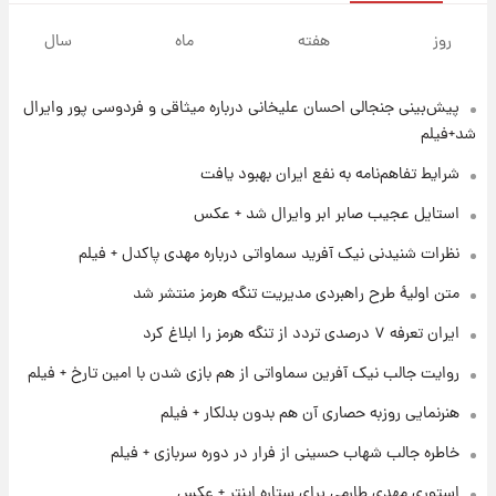
۱ روز پیش
جزئیات فعال‌سازی «کیف پول ایران» اعلام
روز
هفته
ماه
سال
شد+فیلم
پیش‌بینی جنجالی احسان علیخانی درباره میثاقی و فردوسی پور وایرال
۱ روز پیش
تغییر تند قیمت محصولات ایران‌خودرو و سایپا
شد+فیلم
امروز پنجشنبه ۱۵ مرداد ۱۴۰۵ +جدول
شرایط تفاهم‌نامه به نفع ایران بهبود یافت
۱ روز پیش
استایل عجیب صابر ابر وایرال شد + عکس
قیمت طلا و سکه امروز پنجشنبه ۱۵ مرداد ۱۴۰۵
نظرات شنیدنی نیک آفرید سماواتی درباره مهدی پاکدل + فیلم
متن اولیۀ طرح راهبردی مدیریت تنگه هرمز منتشر شد
۱ روز پیش
ایران تعرفه ۷ درصدی تردد از تنگه هرمز را ابلاغ کرد
شارژ جدید کالابرگ برای سه دهک؛ جزئیات اعلام
شد
روایت جالب نیک آفرین سماواتی از هم بازی شدن با امین تارخ + فیلم
هنرنمایی روزبه حصاری آن هم بدون بدلکار + فیلم
۱ روز پیش
شرایط تازه فروش اقساطی سایپا اعلام شد؛
خاطره جالب شهاب حسینی از فرار در دوره سربازی + فیلم
شاهین، کوییک، اطلس، سهند و ساینا با اقساط
بلندمدت + جدول
استوری مهدی طارمی برای ستاره اینتر + عکس