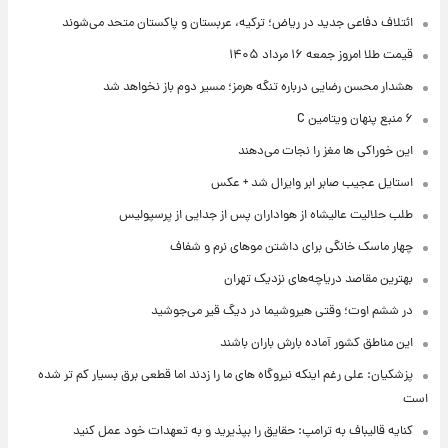
ائتلاف دفاعی جدید در ریاض؛ ترکیه، عربستان و پاکستان متحد می‌شوند
قیمت طلا امروز جمعه ۱۶ مرداد ۱۴۰۵
هشدار محسن رضایی درباره تنگه هرمز؛ مسیر دوم باز نخواهد شد
۶ منبع پنهان ویتامین C
این خوراکی ها مغز را نجات می‌دهند
استایل عجیب صابر ابر وایرال شد + عکس
طلب حلالیت عالیشاه از هواداران پس از جدایی از پرسپولیس
چهار ماسک خانگی برای داشتن موهای نرم و شفاف
بهترین مقاصد دریاچه‌های نزدیک تهران
در ششم اوت؛ وقتی هیروشیما در دیگ قیر می‌جوشید
این مناطق کشور آماده بارش باران باشند
پزشکیان: علی رغم اینکه نیروگاه های ما را زدند اما قطعی برق بسیار کم تر شده
است
کنایه قالیباف به ترامپ: حقایق را بپذیرید و به تعهدات خود عمل کنید