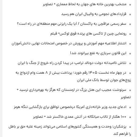
منتخب بهترین خانه های جهان به لحاظ معماری + تصاویر
قراردادهای نجومی به والیبال ایران هم رسید
سفر رسمی عراقچی به پاکستان / آیا یک رایزنی مهم منطقه‌ای در راه است؟
رونمایی چین از تاکسی های پرنده فوق لوکس+ فیلم
انتشار اطلاعیه مهم آموزش و پرورش در خصوص امتحانات نهایی دانش‌آموزان
این قانون سربازی به نفع بیرانوند شد!
تلاش ناامیدانه‌ دولت دونالد ترامپ در پیدا کردن راه خروج از جنگ با ایران
در چهار ماه نخست ۱۴۰۵ رقم خورد؛ پرداخت بیش از ۸ همت وام ازدواج به
زوج‌های جوان توسط بانک ملی ایران
سرنوشت عجیب این هتل بزرگ در ارمنستان که هرگز به بهره‌برداری نرسید +
تصاویر
ادعای جدید وزیر خزانه‌داری آمریکا درخصوص توافق برای بازگشایی تنگه هرمز
۱۰۰ هکتار از تالاب میانکاله در آتش عمدی خاکستر شد + تصاویر
پزشکیان: وحدت و همبستگی کشورهای اسلامی می‌تواند زمینه غلبه حق بر باطل
را فراهم کند