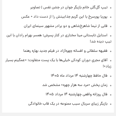
۲۲ ساعت پیش
تیپ گل‌گلی خانم بازیگر جوان در جشن نفس | تصاویر
علی مطهری: اجرای کامل تفاهم‌نامه اسلام‌آباد،
پیروزی بزرگ‌تری برای ایران است
پوریا پورسرخ با این گریم جذابیتش را از دست داد + عکس
قابی از نیما شاهرخ‌شاهی و دو برادر مشهور سینمای ایران
۲۲ ساعت پیش
واکنش تند تاکر کارلسون به حمله آمریکا به
استایل تابستانی مینا مختاری در کنار پسرش؛ همسر بهرام رادان با این
مدرسه میناب؛ «باید سیلی محکمی به صورت
تیپ دیده شد!
ترامپ زد»
فقیهه سلطانی و افسانه چهره‌آزاد در فیلم جدید بهاره رهنما
۲۳ ساعت پیش
قیمت طلا و سکه امروز چهارشنبه ۱۴ مرداد
آقای مجریِ دوران کودکی خیلی‌ها با یک پست متفاوت؛ «غمگینم بسیار
۱۴۰۵/کاهش قیمت طلا و سکه
زیاد»!
فال حافظ چهارشنبه ۱۴ مرداد ماه ۱۴۰۵
زمان پخش «مرد سه هزار چهره» مشخص شد
فال روزانه واقعی چهارشنبه ۱۴ مرداد ۱۴۰۵
بازیگر زیبای سریال سیب ممنوعه در یک قاب خانوادگی