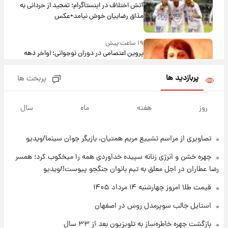
آتش اختلاف در اینستاگرام؛ تمجید از حردانی به
مذاق رضاییان خوش نیامد+عکس
۱۹ ساعت پیش
پروین اعتصامی در دوران نوجوانی؛ اواخر دهه
۱۲۹۰ شمسی
پربازدید ها
پربحث ها
۱۹ ساعت پیش
قدرت‌نمایی نظامی چین؛ بمب‌افکن حامل موشک
روز
هفته
ماه
سال
هسته‌ای در آسمان ظاهر شد
تصاویری از مراسم تشییع مریم همتیان، بازیگر جوان سینما/ویدیو
۲۰ ساعت پیش
رونالدو از گنجینه خودروهای لوکسش رونمایی
چهره خشن و انرژی زنانه سپیده خداوردی همه را میخکوب کرد؛ همسر
کرد
رضا عطاران در اجل معلق به تیم بانوان جنگجو پیوست!/ویدیو
۲۲ ساعت پیش
قیمت طلا امروز چهارشنبه ۱۴ مرداد ۱۴۰۵
قیمت دلار در بازار آزاد امروز چهارشنبه ۱۴ مرداد
استایل جالب سوپرمدل روس در اصفهان
۱۴۰۵/ نرخ‌ها ثابت ماند؟ +جدول
بازگشت چهره خاطره‌ساز به تلویزیون بعد از ۳۳ سال