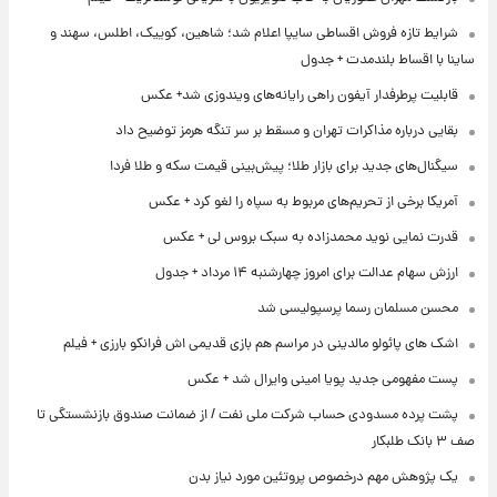
شرایط تازه فروش اقساطی سایپا اعلام شد؛ شاهین، کوییک، اطلس، سهند و
ساینا با اقساط بلندمدت + جدول
قابلیت پرطرفدار آیفون راهی رایانه‌های ویندوزی شد+ عکس
بقایی درباره مذاکرات تهران و مسقط بر سر تنگه هرمز توضیح داد
سیگنال‌های جدید برای بازار طلا؛ پیش‌بینی قیمت سکه و طلا فردا
آمریکا برخی از تحریم‌های مربوط به سپاه را لغو کرد + عکس
قدرت نمایی نوید محمدزاده به سبک بروس لی + عکس
ارزش سهام عدالت برای امروز چهارشنبه ۱۴ مرداد + جدول
محسن مسلمان رسما پرسپولیسی شد
اشک های پائولو مالدینی در مراسم هم بازی قدیمی اش فرانکو بارزی + فیلم
پست مفهومی جدید پویا امینی وایرال شد + عکس
پشت پرده‌ مسدودی حساب شرکت ملی نفت / از ضمانت صندوق بازنشستگی تا
صف ۳ بانک طلبکار
یک پژوهش مهم درخصوص پروتئین مورد نیاز بدن