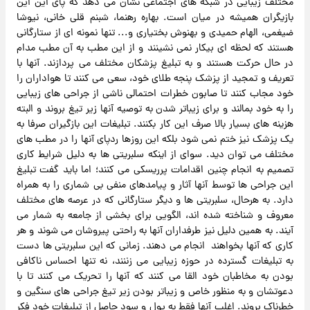
مختلف زیبایی در شبکه های اجتماعی نشان می دهد که پای این این
بازیگران همیشه در میان است. بهاره رهنما، شبنم قلی خانی، نیوشا
ضیغمی، الهام حمیدی و بهنوش بختیاری و... تنها نمونه ای از ستارگانی
هستند که لحظه ای بیکار نمی نشینند و از این مطب به آن مطب مدام
در حال حرکت هستند و به تبلیغ پزشکان مختلف می پردازند. آنها با
تعریف و تمجید از پزشک پنجه طلای خود، سعی می کنند تا هواداران را
خود مجاب کنند تا صابون خطرات احتمالی ناشی از جراحی های زیبایی
را به خود بمالند و برای زیباتر شدن به توصیه آنها زیر تیغ بروند و البته
هزینه های بسیار بالا صرف این کار بکنند. تبلیغات این بازگیران صرفا به
یک پزشک نیز ختم نمی شود بلکه این روزها ردپای آنها را در مطب های
مختلف می توان دید. سوای از اینکه سلبریتی ها به دلیل شرایط کاری
تصمیم به انجام چنین اقدامات پرریسکی می کنند؛ اما باید گفت تبلیغ
این جراحی ها توسط آنها آثار و پیامدهای منفی بی شماری را به همراه
دارد. به هرحال، سلبریتی ها و دیگر ستارگانی که در عرصه های مختلف
معروف و شناخته شده اند، الگویی برای بخشی از جامعه به شمار می
آیند. به همین دلیل نیز طرفداران آنها به راحتی پیروشان می شوند و هر
کاری که آنها بخواهند انجام می دهند. زمانی که این سلبریتی ها دست
به تبلیغات گسترده در حوزه زیبایی می زننند، نه تنها احساس ناکافی
بودن به مخاطبان خود القا می کنند که آنها را تحریک می کنند تا با
دعوتشان و به منظور خاص و زیباتر بودن زیر تیغ جراحی های سنگین و
خطرناک بروند. اغلب آنها فقط به پول و سود حاصل از تبلیغات خود فکر