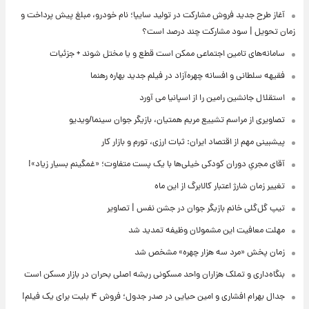
آغاز طرح جدید فروش مشارکت در تولید سایپا؛ نام خودرو، مبلغ پیش پرداخت و
زمان تحویل | سود مشارکت چند درصد است؟
سامانه‌های تامین اجتماعی ممکن است قطع و یا مختل شوند + جزئیات
فقیهه سلطانی و افسانه چهره‌آزاد در فیلم جدید بهاره رهنما
استقلال جانشین رامین را از اسپانیا می آورد
تصاویری از مراسم تشییع مریم همتیان، بازیگر جوان سینما/ویدیو
پیشبینی مهم از اقتصاد ایران: ثبات ارزی، تورم و بازار کار
آقای مجریِ دوران کودکی خیلی‌ها با یک پست متفاوت؛ «غمگینم بسیار زیاد»!
تغییر زمان شارژ اعتبار کالابرگ از این ماه
تیپ گل‌گلی خانم بازیگر جوان در جشن نفس | تصاویر
مهلت معافیت این مشمولان وظیفه تمدید شد
زمان پخش «مرد سه هزار چهره» مشخص شد
بنگاه‌داری و تملک هزاران واحد مسکونی ریشه اصلی بحران در بازار مسکن است
جدال بهرام افشاری و امین حیایی در صدر جدول؛ فروش ۴ بلیت برای یک فیلم!