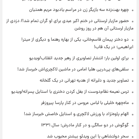
۱۶ ساعت پیش
چهره بهت‌زده سه بازیگر زن در مراسم یادبود مریم همتیان
انتقاد تند پیمان طالبی از مسئولان استقلال در
حضور مازیار لرستانی در ختم اکبر عبدی برای او گران تمام شد!/ دزدی از
پی رفتن رامین رضاییان+ عکس
مازیار لرستانی آن هم در روز روشن
۱۶ ساعت پیش
دو دختر پیمان قاسم‌خانی، یکی از بهاره رهنما و دیگری از میترا
قیمت گوشت گوساله و گوسفند امروز شنبه ۱۷
ابراهیمی؛ در یک قاب!
مرداد ۱۴۰۵ +جدول
برای اولین بار؛ انتشار تصاویری از رهبر جدید انقلاب/ویدیو
۱۷ ساعت پیش
سلفی‌های پی‌درپی هلیا امامی در ماشین لاکچری‌اش خبرساز شد!
با قدرتمندترین و بادوام ترین تانک جهان آشنا
شوید+ فیلم
تصاویر جدید و دلبرانه از هدیه تهرانی در یک گلخانه
ترس نعیمه نظام‌دوست از بغل کردن دختری با استایل پسرانه/ویدیو
۱۸ ساعت پیش
قیمت طلا ۱۸عیار امروز شنبه ۱۷ مرداد ۱۴۰۵
ماه‌چهره خلیلی با لباس عروس در کنار پارسا پیروزفر
+جدول
الهام پاوه‌نژاد با ورزش لاکچری و استایل خاصش خبرساز شد!
گوگوش در دو سالگی و در کنار مادرش؛ سال ۱۳۳۱
سحر دولتشاهی با این ویدئو بیشتر محبوب شد