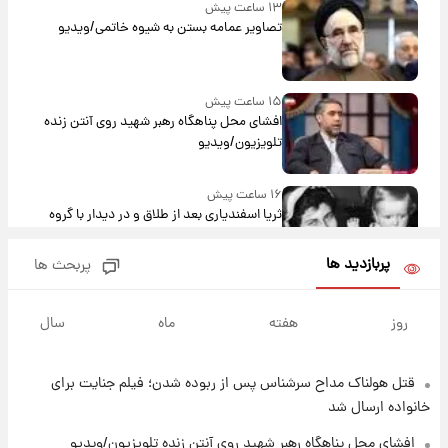
۱۳ ساعت پیش
تصاویر عمامه بستن به شیوه خاتمی/ویدیو
۱۵ ساعت پیش
افشای محل پناهگاه‌ رهبر شهید روی آنتن زنده
تلویزیون/ویدیو
۱۶ ساعت پیش
ثریا اسفندیاری بعد از طلاق و در دیدار با گروه
بیتلز
پربازدید ها
پربحث ها
۱۵ ساعت پیش
ادعای جنجالی درباره اینفانتینو؛ اتهام پرداخت
روز
هفته
ماه
سال
پول به معشوقه با درآمد یوفا
قتل هولناک مداح سرشناس پس از ربوده شدن؛ فیلم جنایت برای
۱۶ ساعت پیش
هشدار درباره کمبود یک ماده معدنی؛ خطر
خانواده ارسال شد
آلزایمر و زوال عقل افزایش می‌یابد؟
افشای محل پناهگاه‌ رهبر شهید روی آنتن زنده تلویزیون/ویدیو