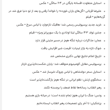
استایل متفاوت افسانه بایگان در ۶۴ سالگی + عکس
علیرضا قربانی «گل‌های باران خورده» را خواند/ رفتی و بعد از تو دنیا غرق شد در
گریه‌هایم + فیلم
خرید جدید پرسپولیس رسمی شد؛ هافبک تازه‌وارد با لباس سرخ + عکس
جشن تولد ۴۳ سالگی لیلا اوتادی با یک سورپرایز ویژه + فیلم
عمان: مذاکرات درباره تنگه هرمز در مسیر مثبتی قرار دارد
شوک تازه به بازار لبنیات؛ قیمت شیر افزایش یافت
تاریخ اعلام نتایج نهایی دکتری مشخص شد
پرسپولیس مقابل آلومینیوم متوقف شد؛ پایان شکست‌ناپذیری تارتار
استایل سحر دولتشاهی با لباس چروک خبرساز شد + عکس
سخنگوی ارتش: نظم ایرانی در تنگه هرمز بازگشت‌ناپذیر است
رهبر انقلاب: رسانه‌ها نقاط ضعف را برجسته نکنند
ونس: جنگ با ایران هنوز تمام نشده است؛ در میانه بازی هستیم
پزشکیان: تا آخر پای تصمیمات رهبر انقلاب ایستاده‌ایم