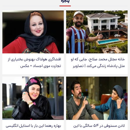
پنجره
خانه مجلل محمد صلاح، جایی که او
افشاگری هولناک بهنوش بختیاری از
مثل پادشاه زندگی می‌کند | تصاویر
تجارت موی اجساد + عکس
لادن مستوفی در ۵۴ سالگی با این
بهاره رهنما این بار با استایل انگلیسی