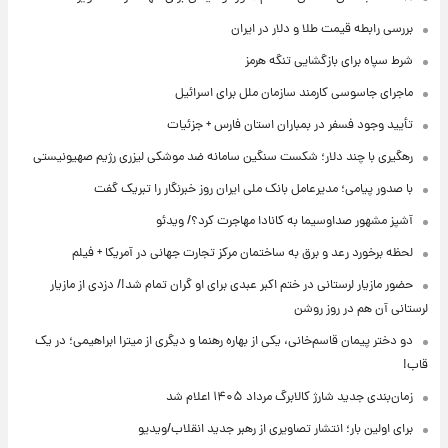
بررسی رابطه قیمت طلا و دلار در ایران
شرط سپاه برای بازگشایی تنگه هرمز
ماجرای جاسوسی کارمند سازمان ملل برای اسرائیل
تأیید وجود فسفر در بمباران استان فارس + جزئیات
رهگیری با چند دلار؛ شکست سنگین سامانه ضد موشکی لیزری رژیم صهیونیستی
با صدور پیامی؛ مدیرعامل بانک ملی ایران روز خبرنگار را تبریک گفت
آشپز مشهور صداوسیما به کانادا مهاجرت کرد؟/ ویدئو
لحظه برخورد رعد و برق به ساختمان مرکز تجارت جهانی در آمریکا + فیلم
حضور مازیار لرستانی در ختم اکبر عبدی برای او گران تمام شد!/ دزدی از مازیار
لرستانی آن هم در روز روشن
دو دختر پیمان قاسم‌خانی، یکی از بهاره رهنما و دیگری از میترا ابراهیمی؛ در یک
قاب!
زمان‌بندی جدید شارژ کالابرگ مرداد ۱۴۰۵ اعلام شد
برای اولین بار؛ انتشار تصاویری از رهبر جدید انقلاب/ویدیو