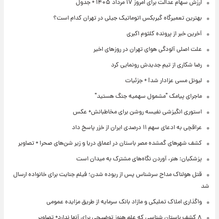
ارزش سهام عدالت برای امروز ۱۷ مرداد ۱۴۰۵ + جدول
بهترین تعمیرگاه گیربکس اتوماتیک جیلی در تهران کدام است؟
آخرین خبر از پرونده کلثوم اکبری
علت اصلی آلودگی هوای تهران در روزهای اخیر
رضا شکاری از تیم جدیدش رونمایی کرد
لیونل مسی عزادار شد! + جزئیات
ماجرای پیامک "مشمول سهمیه جنگ هستید"
استوری انگیزشی نفیسه روشن برای مخاطبانش+ عکس
عراقچی به ادعای سهم ۱۱ درصدی ایران از خزر پاسخ داد
کشف شهرهای گمشده مصر باستان در اعماق دریا و زیر شن‌های صحرا + تصاویر
پزشکیان: هنر، آوردن نگاه‌های مشترک به میدان است
قتل هولناک مداح سرشناس پس از ربوده شدن؛ فیلم جنایت برای خانواده ارسال
شد
واگذاری املاک تملیکی و مازاد بانک سرمایه از طریق مزایده عمومی
۸ کشف باستان شناسی که علم هنوز توضیحی برای آنها ندارد+ تصاویر