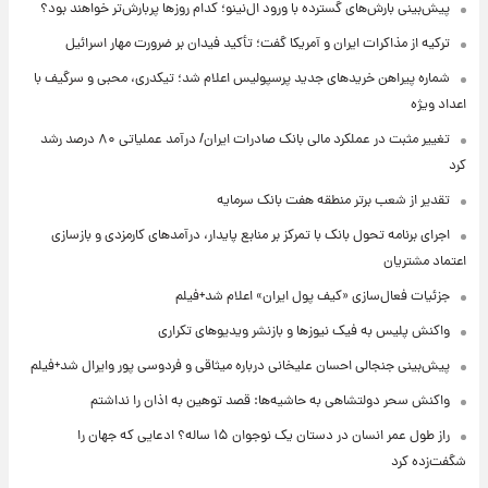
پیش‌بینی بارش‌های گسترده با ورود ال‌نینو؛ کدام روزها پربارش‌تر خواهند بود؟
ترکیه از مذاکرات ایران و آمریکا گفت؛ تأکید فیدان بر ضرورت مهار اسرائیل
شماره پیراهن خریدهای جدید پرسپولیس اعلام شد؛ تیکدری، محبی و سرگیف با
اعداد ویژه
تغییر مثبت در عملکرد مالی بانک صادرات ایران/ درآمد عملیاتی ۸۰ درصد رشد
کرد
تقدیر از شعب برتر منطقه هفت بانک سرمایه
اجرای برنامه تحول بانک با تمرکز بر منابع پایدار، درآمدهای کارمزدی و بازسازی
اعتماد مشتریان
جزئیات فعال‌سازی «کیف پول ایران» اعلام شد+فیلم
واکنش پلیس به فیک نیوزها و بازنشر ویدیوهای تکراری
پیش‌بینی جنجالی احسان علیخانی درباره میثاقی و فردوسی پور وایرال شد+فیلم
واکنش سحر دولتشاهی به حاشیه‌ها: قصد توهین به اذان را نداشتم
راز طول عمر انسان در دستان یک نوجوان ۱۵ ساله؟ ادعایی که جهان را
شگفت‌زده کرد