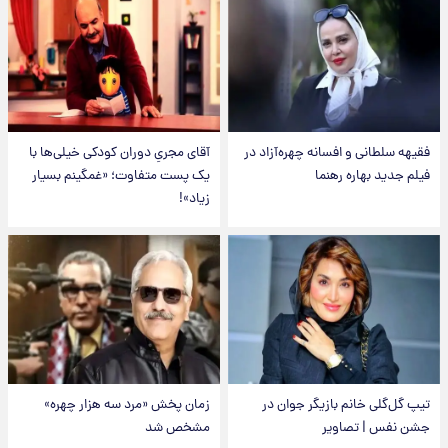
فقیهه سلطانی و افسانه چهره‌آزاد در
آقای مجریِ دوران کودکی خیلی‌ها با
فیلم جدید بهاره رهنما
یک پست متفاوت؛ «غمگینم بسیار
زیاد»!
تیپ گل‌گلی خانم بازیگر جوان در
زمان پخش «مرد سه هزار چهره»
جشن نفس | تصاویر
مشخص شد