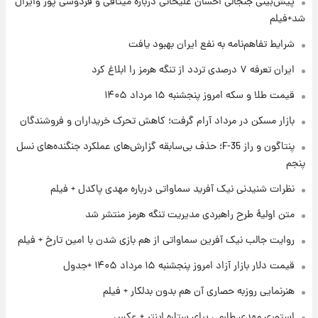
پیش‌بینی جنجالی احسان علیخانی درباره میثاقی و فردوسی پور وایرال
فال قهوه روزانه پنجشنبه ۱۵ مرداد ماه ۱۴۰۵
شد+فیلم
شرایط تفاهم‌نامه به نفع ایران بهبود یافت
۱ روز پیش
ایران تعرفه ۷ درصدی تردد از تنگه هرمز را ابلاغ کرد
فال روزانه واقعی پنجشنبه ۱۵ مرداد ۱۴۰۵
قیمت طلا و سکه امروز پنجشنبه ۱۵ مرداد ۱۴۰۵
بازار مسکن در مرداد آرام گرفت؛ کاهش تحرک خریداران و فروشندگان
۱ روز پیش
پنتاگون و راز F-35؛ حذف بی‌سابقه گزارش‌های عملکرد جنگنده‌های نسل
ارزش سهام عدالت برای امروز چهارشنبه ۱۴ مرداد
+ جدول
پنجم
نظرات شنیدنی نیک آفرید سماواتی درباره مهدی پاکدل + فیلم
۱ روز پیش
آغاز طرح جدید فروش مشارکت در تولید سایپا؛
متن اولیۀ طرح راهبردی مدیریت تنگه هرمز منتشر شد
نام خودرو، مبلغ پیش پرداخت و زمان تحویل |
روایت جالب نیک آفرین سماواتی از هم بازی شدن با امین تارخ + فیلم
سود مشارکت چند درصد است؟
قیمت دلار بازار آزاد امروز پنجشنبه ۱۵ مرداد ۱۴۰۵ +جدول
هنرنمایی روزبه حصاری آن هم بدون بدلکار + فیلم
استوری مهدی طارمی برای ستاره اینتر + عکس