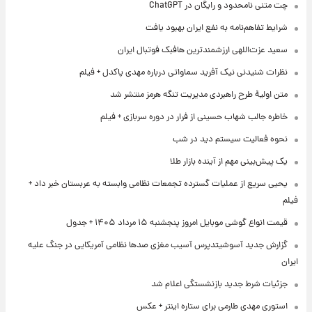
چت متنی نامحدود و رایگان در ChatGPT
شرایط تفاهم‌نامه به نفع ایران بهبود یافت
سعید عزت‌اللهی ارزشمندترین هافبک فوتبال ایران
نظرات شنیدنی نیک آفرید سماواتی درباره مهدی پاکدل + فیلم
متن اولیۀ طرح راهبردی مدیریت تنگه هرمز منتشر شد
خاطره جالب شهاب حسینی از فرار در دوره سربازی + فیلم
نحوه فعالیت سیستم دید در شب
یک پیش‌بینی مهم از آینده بازار طلا
یحیی سریع از عملیات گسترده تجمعات نظامی وابسته به عربستان خبر داد +
فیلم
قیمت انواع گوشی موبایل امروز پنجشنبه ۱۵ مرداد ۱۴۰۵ + جدول
گزارش جدید آسوشیتدپرس آسیب مغزی صدها نظامی آمریکایی در جنگ علیه
ایران
جزئیات شرط جدید بازنشستگی اعلام شد
استوری مهدی طارمی برای ستاره اینتر + عکس