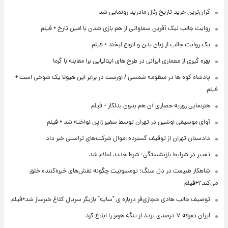
گران‌ترین خرید تاریخ رئال مادرید رونمایی شد
روایت جالب نیک آفرین سماواتی از هم بازی شدن با امین تارخ + فیلم
یک روایت جالب از زبان بدن و انواع لبخند + فیلم
بهره گیری از معماری ایرانی در طرح های ایتالیایی برا مقابله با گرما
پادشاه کوه ها در منظومه شمسی / اورست در برابر این هیولا یک شوخی است +
فیلم
هنرنمایی روزبه حصاری آن هم بدون بدلکار + فیلم
آوای موسیقی اوشین در تهران توسط سفیر ژاپن نواخته شد + فیلم
دادستان تهران از توقیف گسترده اموال شرکت‌های تراستی خبر داد
تغییر در شرایط بازنشستگی؛ شرط جدید اعلام شد
شاهکار طبیعت در دل سنگ؛ تومسونیت چگونه نقش‌های خیره‌کننده خلق
می‌کند؟+فیلم
توصیف جالب هادی حجازی‌فر درباره ی "سایه" بازیگر سریال کلاغ خبرساز شد+فیلم
ایران تعرفه ۷ درصدی تردد از تنگه هرمز را ابلاغ کرد