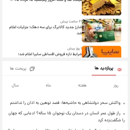
قیمت طلا و سکه امروز پنجشنبه ۱۵ مرداد ۱۴۰۵
۲۱ ساعت پیش
شارژ جدید کالابرگ برای سه دهک؛ جزئیات اعلام
شد
۱ روز پیش
شرایط تازه فروش اقساطی سایپا اعلام شد؛
شاهین، کوییک، اطلس، سهند و ساینا با اقساط
بلندمدت + جدول
پربازدید ها
پربحث ها
۱ روز پیش
سیگنال‌های جدید برای بازار طلا؛ پیش‌بینی
روز
هفته
ماه
سال
قیمت سکه و طلا فردا
واکنش سحر دولتشاهی به حاشیه‌ها: قصد توهین به اذان را نداشتم
۱ روز پیش
فال حافظ پنجشنبه ۱۵ مرداد ماه ۱۴۰۵
راز طول عمر انسان در دستان یک نوجوان ۱۵ ساله؟ ادعایی که جهان
را شگفت‌زده کرد
۱ روز پیش