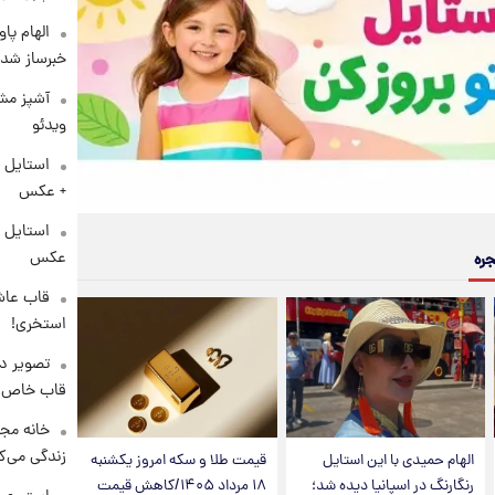
الهام پا
خبرساز شد!
آشپز مشه
ویدئو
استایل 
+ عکس
عکس
جره
قاب عاش
استخری!
تصویر دی
قاب خاص 
خانه مجل
زندگی می‌کن
الهام حمیدی با این استایل
قیمت طلا و سکه امروز یکشنبه
رنگارنگ در اسپانیا دیده شد؛
۱۸ مرداد ۱۴۰۵/کاهش قیمت