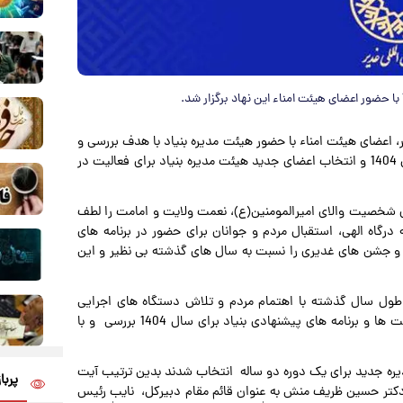
ر، اعضای هیئت امناء با حضور هیئت مدیره بنیاد با هدف بررسی و
تصویب سیاست ها و برنامه های بنیاد بین المللی غدیر در سال 1404 و انتخاب اعضای جدید هیئت مدیره بنیاد برای فعالیت در
ی شخصیت والای امیرالمومنین(ع)، نعمت ولایت و امامت را لطف
درگاه الهی، استقبال مردم و جوانان برای حضور در برنامه های
نور و جشن های غدیری را نسبت به سال های گذشته بی نظیر و این
در طول سال گذشته با اهتمام مردم و تلاش دستگاه های اجرایی
مختلف انجام شده است به اطلاع اعضا رساند و سپس سیاست ها و برنامه های پیشنهادی بنیاد برای سال 1404 بررسی و با
دیره جدید برای یک دوره دو ساله انتخاب شدند بدین ترتیب آیت
پربا
 دکتر حسین ظریف منش به عنوان قائم مقام دبیرکل، نایب رئیس