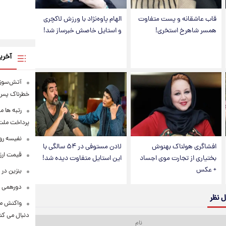
قاب عاشقانه و پست متفاوت
الهام پاوه‌نژاد با ورزش لاکچری
همسر شاهرخ استخری!
و استایل خاصش خبرساز شد!
آخری
آتش‌سوزی
خطرناک پس 
رتبه ها م
پرداخت ملت ف
نفیسه روش
افشاگری هولناک بهنوش
لادن مستوفی در ۵۴ سالگی با
قیمت ارزهای 
بختیاری از تجارت موی اجساد
این استایل متفاوت دیده شد!
+ عکس
بنزین در 
دورهمی ب
ل نظر
واکنش مع
دنبال می کن