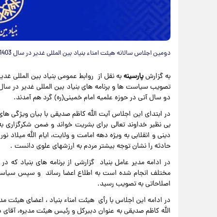
دومین اجلاس سالانه هیئت امناء بنیاد بین المللی غدیر در سال 1403 با حضور اعضای هیئت امناء این نهاد برگزار شد.
به گزارش
پارسینه
به نقل از روابط عمومی بنیاد بین المللی غدی
دو سال آتی در حوزه علمیه امام خمینی(ره) گرد هم آمدند.
در ابتدای این اجلاس آیت الله کاظم صدیقی با بیان ویژگی ها
بی نظیر خداوند تعالی برای بشریت خواند و ضمن شکرگزاری به 
دینی و انقلابی به ویژه دهه امامت و ولایت، ایام الله میلاد 
حادثه را نشان توجه بیشتر مردم به ارزشهای علوی دانست .
در ادامه مدیر عامل بنیاد گزارشی از برنامه های بنیاد که 
اصلاحاتی به تصویب رسید.
در ادامه این اجلاس با رأی هیئت امناء بنیاد ، اعضای هیئت م
الله کاظم صدیقی به عنوان دبیرکل و رئیس هیئت مدیره، آقای