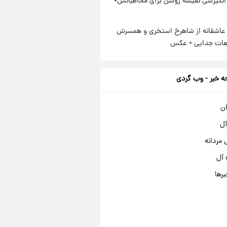
انگیزشی نفیسه روشن برای مخاطبانش+
عاشقانه از شاهرخ استخری و همسرش
عات جدایی + عکس
 خبر - وب گردی
ان
آل
مردانه
 آل
برها