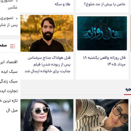
استوری 
خاص یا بیش از حد شلوغ؟
طلا و سکه
عکس
تصویری 
پس از شای
صفحه
فال روزانه واقعی یکشنبه ۱۸
قتل هولناک مداح سرشناس
اقتصاد ایر
مرداد ۱۴۰۵
پس از ربوده شدن؛ فیلم
جنایت برای خانواده ارسال شد
سبک ایده 
سبک زندگی 
جره
تجارت ایده
تازه ترین خ
مبل ال