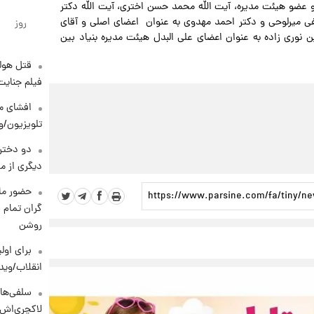
 عضو هیئت مدیره، آیت الله محمد حسن اختری، آیت الله دکتر
فی میرلوحی و دکتر احمد مهدوی به عنوان اعضای اصلی و آقای
روز
ن نوری زاده به عنوان اعضای علی البدل هیئت مدیره بنیاد بین
قتل هول
فیلم جنایت
افشای مح
تلویزیون/و
دو دختر 
دیگری از م
حضور ماز
گران تمام ش
روشن
برای اولی
انقلاب/وید
سلفی‌های
لاکچری‌اش 