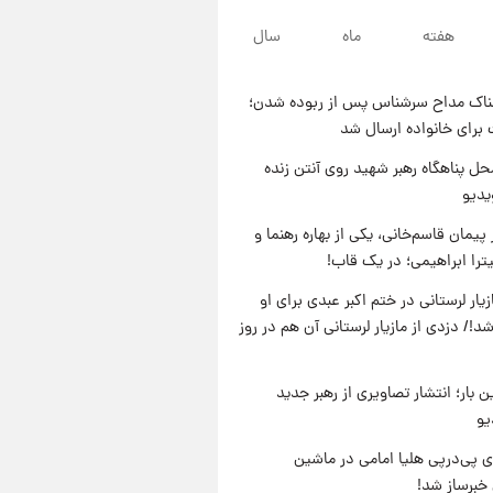
۲۰ ساعت پیش
هفته
ماه
سال
لحظه برخورد رعد و برق به
ساختمان مرکز تجارت جهانی در
آمریکا + فیلم
ناک مداح سرشناس پس از ربوده شدن؛
۲۱ ساعت پیش
 برای خانواده ارسال شد
برای اولین بار؛ انتشار تصاویری از
رهبر جدید انقلاب/ویدیو
ل پناهگاه‌ رهبر شهید روی آنتن زنده
یدیو
۲۱ ساعت پیش
تصاویر عمامه بستن به شیوه
پیمان قاسم‌خانی، یکی از بهاره رهنما و
خاتمی/ویدیو
یترا ابراهیمی؛ در یک قاب!
یار لرستانی در ختم اکبر عبدی برای او
د!/ دزدی از مازیار لرستانی آن هم در روز
ن بار؛ انتشار تصاویری از رهبر جدید
یو
 پی‌درپی هلیا امامی در ماشین
خبرساز شد!