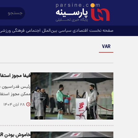
صفحه نخست
اقتصادی
سیاسی
بین‌الملل
اجتماعی
فرهنگی
ورزشی
VAR
فیفا مجوز استفاده از VAR در لیگ برتر بانوان و لیگ آز
رئیس فدراسیون فوت
ممکن مجوز استفاده VAR (کمک 
۲۸ آبان ۱۴۰۴
خاموش بودن VAR در لیگ برتر جنجال آفرید + ویدئو