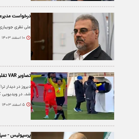
درخواست مدیرعامل استق
علی نظری جویباری از کمیته
۱۰ اسفند ۱۴۰۳
تصاویر VAR تقلبی در لیگ برتر ایران!/ویدیو
دیروز در دیدار ترا
شد. در ویدیویی ک
۵ اسفند ۱۴۰۳
پرسپولیس - سپاهان با VAR بر