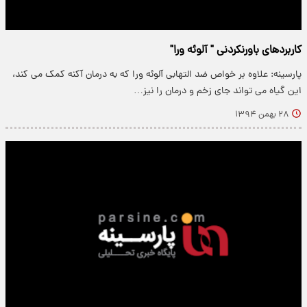
کاربردهای باورنکردنی " آلوئه ورا"
پارسینه: علاوه بر خواص ضد التهابی آلوئه ورا که به درمان آکنه کمک می کند،
این گیاه می تواند جای زخم و درمان را نیز…
۲۸ بهمن ۱۳۹۴