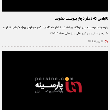
10‌راهی که دیگر دچار یبوست نشوید
پارسینه: بوست می تواند ریشه در فشار به ناحیه کمر درطول روز، خواب نا آرام
شب، و حتی جوش های روزهای بعد داشته…
۳ دی ۱۳۹۴