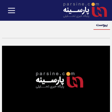
یبوست