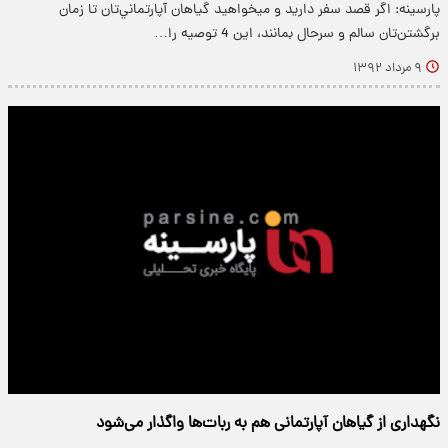
پارسینه: اگر قصد سفر داريد و مي‏خواهيد گياهان آپارتماني‌تان تا زمان
برگشتن‌تان سالم و سرحال بمانند، اين 4 توصيه را…
۹ مرداد ۱۳۹۲
نگهداری از گیاهان آپارتمانی هم به ربات‌ها واگذار می‌شود