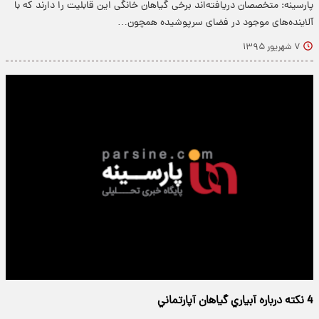
پارسینه: متخصصان دریافته‌اند برخی گیاهان خانگی این قابلیت را دارند که با
آلاینده‌های موجود در فضای سرپوشیده همچون…
۷ شهریور ۱۳۹۵
4 نكته درباره آبياري گياهان آپارتماني