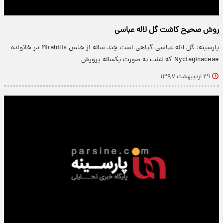
روش صحیح کاشت گل لاله عباسی
پارسینه: گل لاله عباسی گیاهی است چند ساله از جنس Mirabilis در خانواده
Nyctaginaceae که اغلب به صورت یکساله پرورش…
۳۱ اردیبهشت ۱۳۹۷