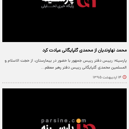
محمد نهاوندیان از محمدی گلپایگانی عیادت کرد
پارسینه: رییس دفتر رییس جمهور با حضور در بیمارستان‌، از حجت الاسلام و
المسلمین محمدی گلپایگانی رییس دفتر رهبر معظم…
۱۴ اردیبهشت ۱۳۹۵