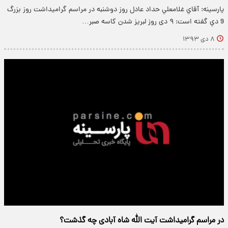
پارسینه: آقاي غلامعلي حداد عادل روز دوشنبه در مراسم گراميداشت روز بزرگ
9 دي گفته است: ۹ دی روز لبریز شدن کاسه صبر…
۸ دی ۱۳۹۳
در مراسم گرامیداشت آیت الله شاه آبادی چه گذشت؟