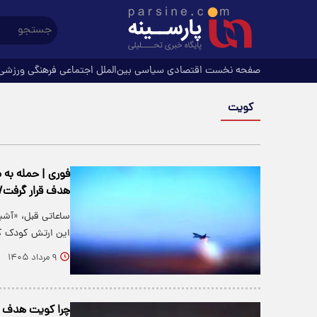
صفحه نخست
اقتصادی
سیاسی
بین‌الملل
اجتماعی
فرهنگی
ورزشی
کویت
فوری | حمله به م
هدف قرار گرفت/
ساعاتی قبل، «آشیا
این ارتش کودک ک
۹ مرداد ۱۴۰۵
چرا کویت هدف حملات