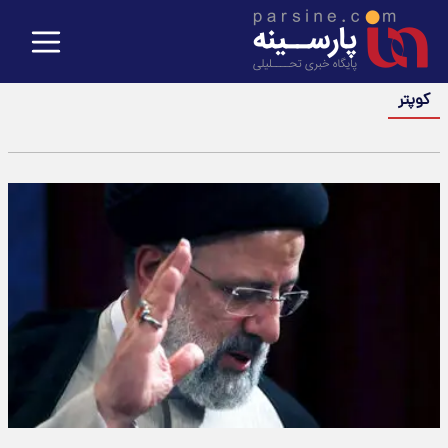
کوپتر