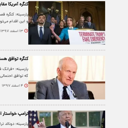
کنگره آمریکا مق
پارسینه: کنگره قص
و این اقدام می‌ت
۱۳ اسفند ۱۳۹۷
کنگره توافق هسته
پارسینه: «فرانک 
که توافق احتمالی
۴ اسفند ۱۳۹۷
ترامپ خواستار ا
پارسینه: دونالد ت