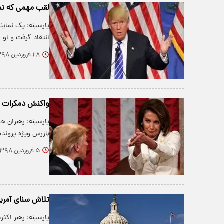
لقب مهمی که نمای
پارسینه: یک نماین
انتقاد گرفت و او 
۲۸ فروردین ۱۳۹۸
واکنش دمکرات ها
پارسینه: رهبران ح
بازرس ویژه پروند
۵ فروردین ۱۳۹۸
تلاش سنای آمریک
پارسینه: رهبر اکث