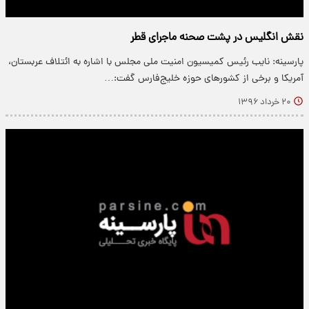
نقش انگلیس در پشت صحنه ماجرای قطر
پارسینه: نایب رئیس کمیسیون امنیت ملی مجلس با اشاره به ائتلاف عربستان،
آمریکا و برخی از کشورهای حوزه خلیج‌فارس گفت:…
۲۰ خرداد ۱۳۹۶