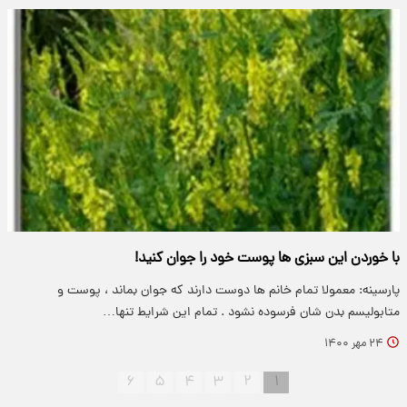
با خوردن این سبزی ها پوست خود را جوان کنید!
پارسینه: معمولا تمام خانم ها دوست دارند که جوان بماند ، پوست و
متابوليسم بدن شان فرسوده نشود . تمام اين شرايط تنها…
۲۴ مهر ۱۴۰۰
۶
۵
۴
۳
۲
۱