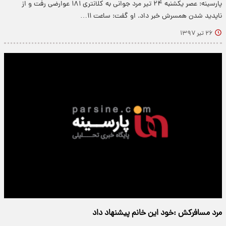
پارسینه: عصر یکشنبه ۲۴ تیر مرد جوانی به کلانتری ۱۸۱ عوارضی رفت و از
ناپدید شدن همسرش خبر داد. او گفت: ساعت ۱۱…
۲۶ تیر ۱۳۹۷
مرد مسافرکش :خود این خانم پیشنهاد داد