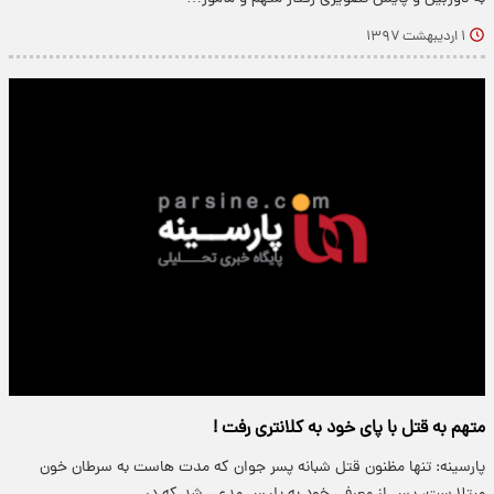
۱ اردیبهشت ۱۳۹۷
متهم به قتل با پای خود به کلانتری رفت !
پارسینه: تنها مظنون قتل شبانه پسر جوان که مدت هاست به سرطان خون