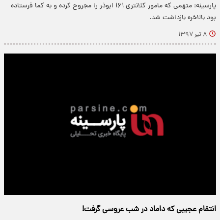
پارسینه: متهمی که مامور کلانتری ۱۶۱ ابوذر را مجروح کرده و به کما فرستاده
بود بالاخره بازداشت شد.
۸ تیر ۱۳۹۷
انتقام عجیبی که داماد در شب عروسی گرفت!