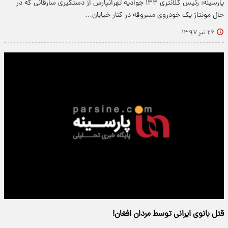
پارسینه: رئیس کلانتری ۱۴۴ جوادیه تهرانپارس از دستگیری سارقانی که در
حال مونتاژ یک خودروی مسروقه در کنار خیابان…
۲۶ تیر ۱۳۹۷
قتل بانوی ایرانی توسط مردان افغان!