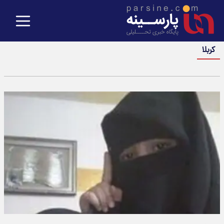
کربلا