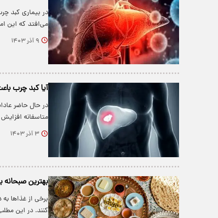
در بیماری کبد چرب
می‌افتد که این ام
۹ آذر ۱۴۰۳
آیا کبد چرب با
در حال حاضر عادا
متاسفانه افزایش 
۳ آذر ۱۴۰۳
بهترین صبحانه بر
برخی از غذاها به 
کنند. در این مطل