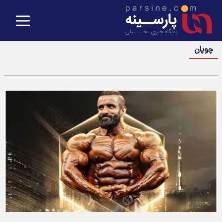
چوپان