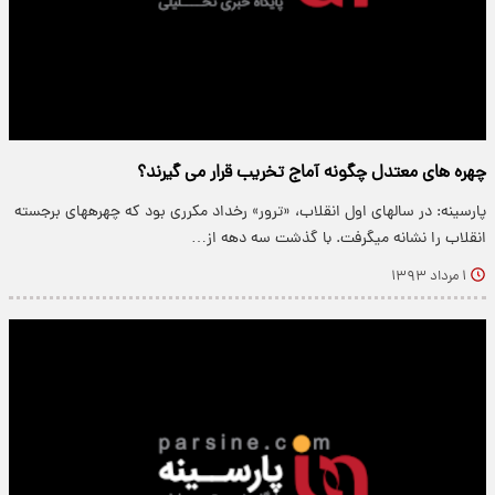
چهره های معتدل چگونه آماج تخریب قرار می گیرند؟
پارسینه: در سالهای اول انقلاب، «ترور» رخداد مکرری بود که چهرههای برجسته
انقلاب را نشانه میگرفت. با گذشت سه دهه از…
۱ مرداد ۱۳۹۳