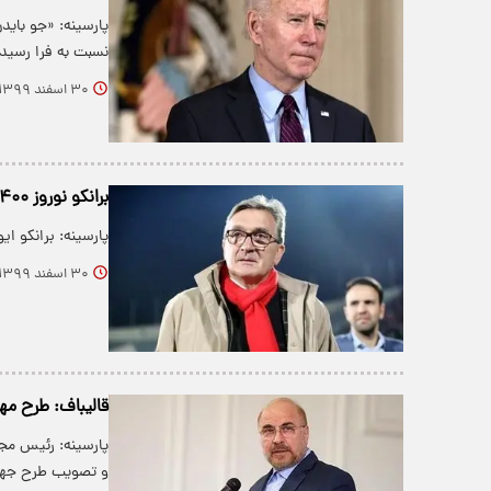
پارسینه: «جو باید
نسبت به فرا رسید
۳۰ اسفند ۱۳۹۹
برانکو نوروز ۱۴۰۰ را تبریک گفت/ سال نو؛ تصمیم‌های نو
پارسینه: برانکو ایوانک
۳۰ اسفند ۱۳۹۹
قالیباف: طرح م
پارسینه: رئیس م
و تصویب طرح جه