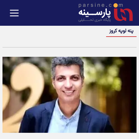
پنه لوپه کروز