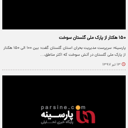
۱۵۰ هکتار از پارک ملی گلستان سوخت
پارسینه: سرپرست مدیریت بحران استان گلستان گفت: بین ۱۰۰ الی ۱۵۰ هکتار
از پارک ملی گلستان در آتش سوخت که اکثر مناطق،…
۱۳ تیر ۱۳۹۷