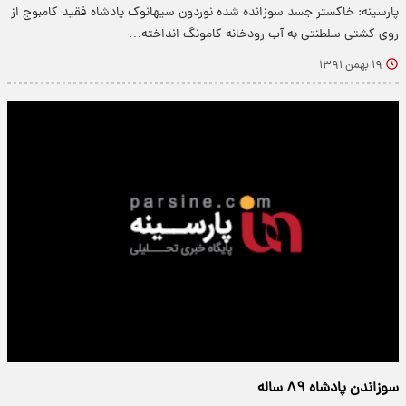
پارسینه: خاکستر جسد سوزانده شده نوردون سیهانوک پادشاه فقید کامبوج از
روی کشتی سلطنتی به آب رودخانه کامونگ انداخته…
۱۹ بهمن ۱۳۹۱
سوزاندن پادشاه ۸۹ ساله