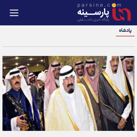
پادشاه