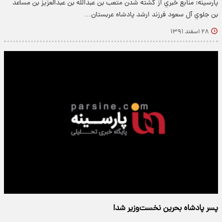
پارسینه: منابع خبري از كشته شدن متعب بن عبدالله بن عبدالعزيز بن مساعد
بن جلوي آل سعود فرزند ارشد پادشاه عربستان…
۲۸ اسفند ۱۳۹۱
پسر پادشاه بحرین نخست‌وزیر شد!