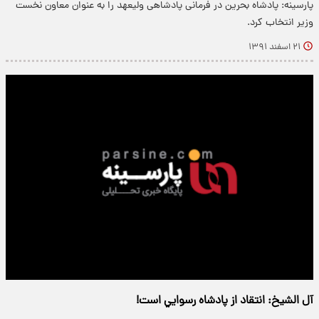
پارسینه: پادشاه بحرین در فرمانی پادشاهی ولیعهد را به عنوان معاون نخست
وزیر انتخاب کرد.
۲۱ اسفند ۱۳۹۱
آل الشیخ: انتقاد از پادشاه رسوايي است!