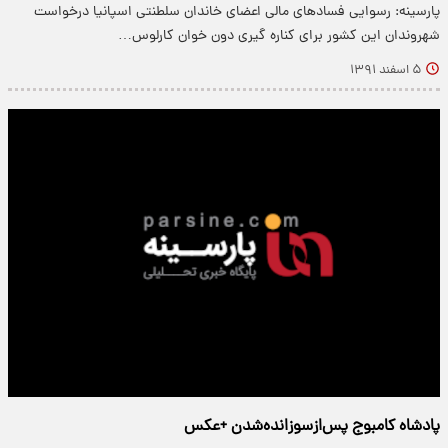
پارسینه: رسوایی فسادهای مالی اعضای خاندان سلطنتی اسپانیا درخواست
شهروندان این کشور برای کناره گیری دون خوان کارلوس…
۵ اسفند ۱۳۹۱
پادشاه‌ کامبوج‌ پس‌ازسوزانده‌شدن +عکس