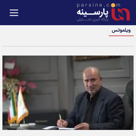
ویلموتس