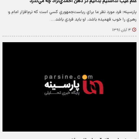
علم غيب نداشتيم بدانيم در ذهن احمدي‌نژاد چه مي‌گذرد
پارسینه: فرد مورد نظر ما براي رياست‌جمهوري كسي است كه نرم‌افزار امام و
رهبري را خوب فهميده باشد. او بايد فردي باشد…
۴ آبان ۱۳۹۱