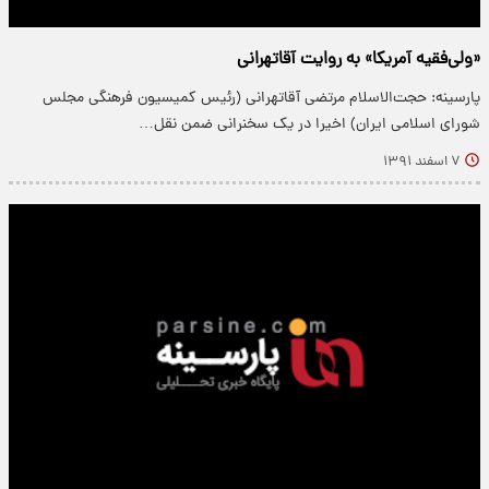
«ولی‌فقیه آمریکا» به روایت آقاتهرانی
پارسینه: حجت‌الاسلام مرتضی آقاتهرانی (رئیس کمیسیون فرهنگی مجلس
شورای اسلامی ایران) اخیرا در یک سخنرانی ضمن نقل…
۷ اسفند ۱۳۹۱