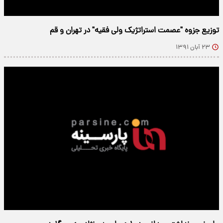
توزیع جزوه "عصمت استراتژیک ولی فقیه" در تهران و قم
۲۳ آبان ۱۳۹۱