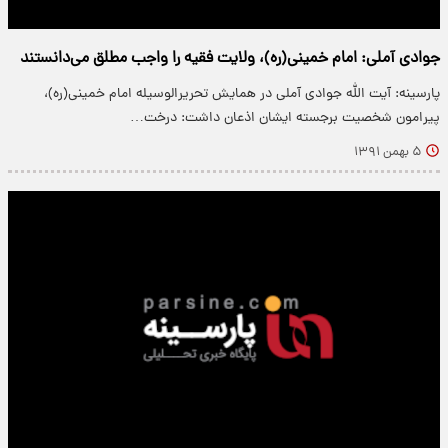
جوادی آملی: امام خمینی(ره)، ولایت فقیه را واجب مطلق می‌دانستند
پارسینه: آیت الله جوادی آملی در همایش تحریرالوسیله امام خمینی(ره)،‌
پیرامون شخصیت برجسته ایشان اذعان داشت: درخت…
۵ بهمن ۱۳۹۱