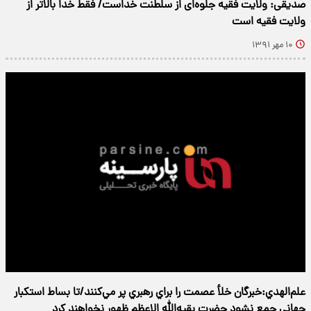
صدیقی: ولایت فقیه جلوه‌ای از سلطنت خداست/ فقط خدا بالاتر از
ولایت فقیه است
۱۰ مهر ۱۳۹۱
علم‌الهدي‌:خبرگان خلأ عصمت را براي رهبري پر مي‌كنند‌/تا بساط استكبار
جهاني جمع نشود حضرت بقيه‌الله الاعظم ظهور نخواهند کرد‌