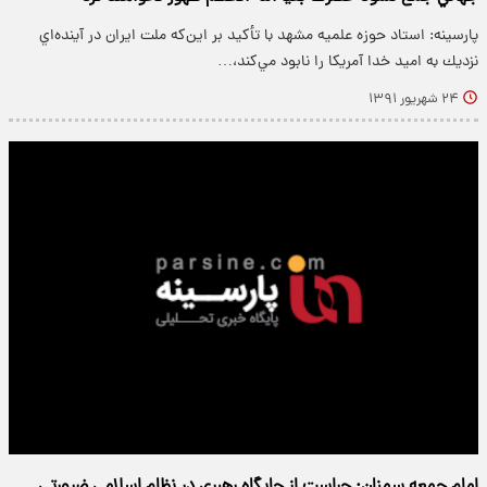
پارسینه: استاد حوزه علميه مشهد با تأكيد بر اين‌كه ملت ايران در آينده‌اي
نزديك به اميد خدا آمريكا را نابود مي‌كند،…
۲۴ شهریور ۱۳۹۱
امام جمعه سمنان: حراست از جایگاه رهبری در نظام اسلامی ضرورتی