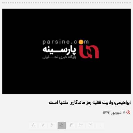
ابراهیمی:ولایت فقیه رمز ماندگاری ملتها است
۷ شهریور ۱۳۹۱
۸
۷
۶
۵
۴
۳
۲
۱