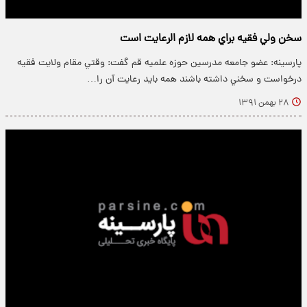
سخن ولي فقيه براي همه لازم الرعايت است
پارسینه: عضو جامعه مدرسين حوزه علميه قم گفت: وقتي مقام ولايت فقيه
درخواست و سخني داشته باشند همه بايد رعايت آن را…
۲۸ بهمن ۱۳۹۱