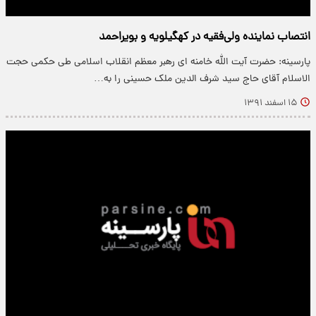
انتصاب نماینده ولی‌فقیه در کهگیلویه و بویراحمد
پارسینه: حضرت آیت الله خامنه ای رهبر معظم انقلاب اسلامی طی حکمی حجت
الاسلام آقای حاج سید شرف الدین ملک حسینی را به…
۱۵ اسفند ۱۳۹۱