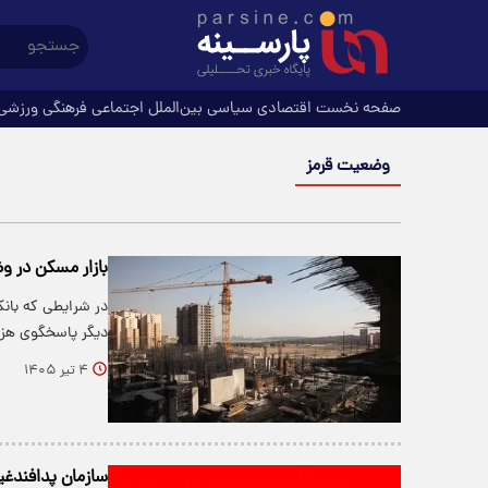
صفحه نخست
اقتصادی
سیاسی
بین‌الملل
اجتماعی
فرهنگی
ورزشی
وضعیت قرمز
بازار مسکن در و
در شرایطی که بانک
دیگر پاسخگوی هز
۴ تیر ۱۴۰۵
سازمان پدافندغی