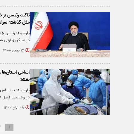
تاکید رئیسی بر ض
مثل گذشته سراس
پارسینه: رئیس جم
در اماکن زیارتی ش
۱۶ بهمن ۱۴۰۰
نقشه
در وضعیت قرمز، ۸۷ شهر در وضعیت…
۲۸ آبان ۱۴۰۰
۲
۱