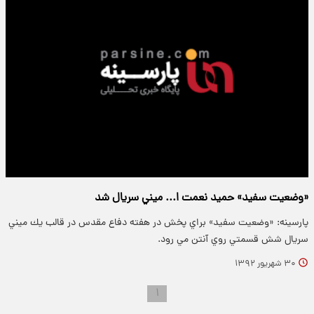
«وضعيت سفيد» حميد نعمت ا... ميني سريال شد
پارسینه: «وضعيت سفيد» براي پخش در هفته دفاع مقدس در قالب يك ميني
سريال شش قسمتي روي آنتن مي رود.
۳۰ شهریور ۱۳۹۲
۱