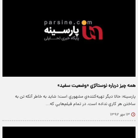
همه چيز درباره نوستالژي «وضعیت سفید»
پارسینه: حالا ديگر تهيه‌كننده‌ي مشهوري است؛ شايد به خاطر آنكه تن به
ساختن هر كاري نداده است. در تمام فيلم‌هايي كه…
۱۳ مهر ۱۳۹۲