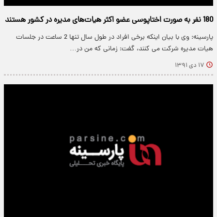
180 نفر به صورت اختاپوسی عضو اکثر هیات‌های مدیره در کشور هستند
پارسینه: وی با بیان اینکه برخی افراد در طول سال تنها 2 ساعت در جلسات
هیات مدیره شرکت می کنند، گفت: زمانی که من در…
۱۷ دی ۱۳۹۱