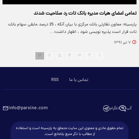
تمامی اعضای هیات مدیره بانک تات رد صلاحیت شدند
پارسینه: معاون نظارتی بانك مركزی با بیان آنكه ، 25 درصد مابقی سهام بانك
تات قرار است پذیره نویسی شود ، اظهار داشت:…
۷ تیر ۱۳۹۱
۷
۶
۵
۴
۳
۲
۱
تماس با ما
RSS
info@parsine.com
گپ
تلگرام
تمام حقوق مادی و معنوی این سایت متعلق به پارسینه است و استفاده
از مطالب با ذکر منبع بلامانع است.