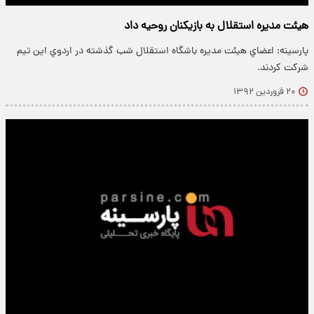
هيئت مديره استقلال به بازيکنان روحيه داد
پارسینه: اعضاي هيئت مديره باشگاه استقلال شب گذشته در اردوي اين تيم
شرکت کردند.
۲۰ فروردین ۱۳۹۲