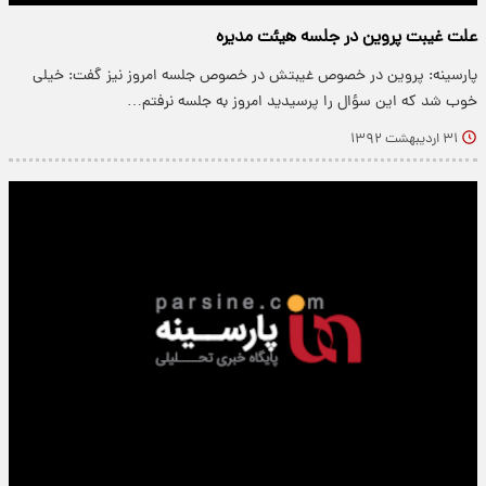
علت غیبت پروین در جلسه هیئت مدیره
پارسینه: پروین در خصوص غیبتش در خصوص جلسه امروز نیز گفت: خیلی
خوب شد که این سؤال را پرسیدید امروز به جلسه نرفتم…
۳۱ اردیبهشت ۱۳۹۲