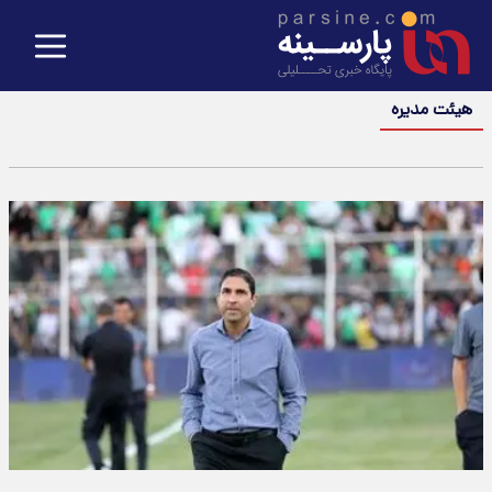
هیئت مدیره