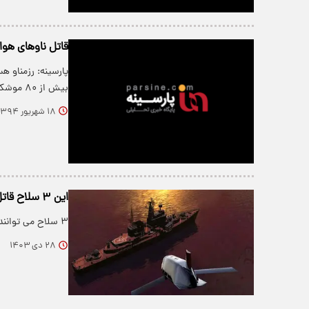
قاتل ناو‌های هواپ
پارسینه: رزمناو ه
بیش از ۸۰ موشک کروز قرار است در…
۱۸ شهریور ۱۳۹۴
این ۳ سلاح قاتل ناو هواپیمابر هستند + فیلم
۳ سلاح می توانند ناو هواپیمابر را غرق کنند.
۲۸ دی ۱۴۰۳