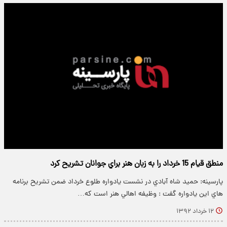
منطق قيام 15 خرداد را به زبان هنر براي جوانان تشريح كرد
پارسینه: حميد شاه آبادي در نشست يادواره طلوع خرداد ضمن تشريح برنامه
هاي اين يادواره گفت : وظيفه اهالي هنر است كه…
۱۲ خرداد ۱۳۹۲