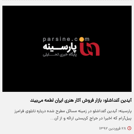
آیدین آغداشلو: بازار فروش آثار هنری ایران لطمه می‌بیند
پارسینه: آیدین آغداشلو در زمینه مسائل مطرح شده درباره تابلوی فرامرز
پیل‌آرام که اخیرا در حراج کریستی ارائه و از آن…
۲۸ فروردین ۱۳۹۲