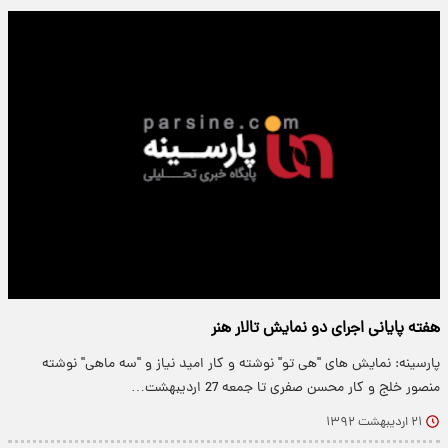
هفته پایانی اجرای دو نمایش تالار هنر
پارسینه: نمایش های "هی تو" نوشته و کار امید نیاز و "سه ماهی" نوشته
منصور خلج و کار محسن صفری تا جمعه 27 اردیبهشت…
۲۱ اردیبهشت ۱۳۹۲