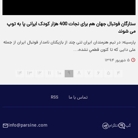
ستارگان فوتبال جهان هم برای نجات 400 هزار کودک ایرانی پا به توپ
می شوند
پارسینه: در تیم هنرمندان ایران تنی چند از بازیکنان نامدار فوتبال ایران از جمله
علی دایی كه تا كنون قطعي نشده،…
۵ شهریور ۱۳۹۴
۱۴
۱۳
۱۲
۱۱
۱۰
۹
۸
۷
۶
۵
۴
تماس با ما
RSS
info@parsine.com
گپ
تلگرام