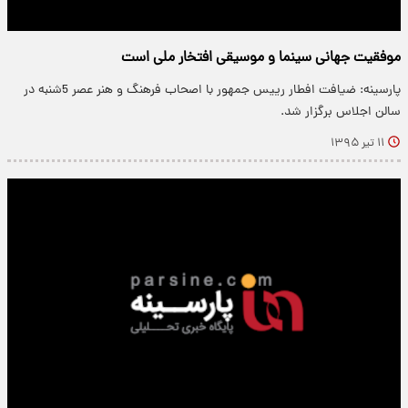
موفقیت جهانی سینما و موسیقی افتخار ملی است
پارسینه: ضیافت افطار رییس جمهور با اصحاب فرهنگ و هنر عصر 5شنبه در
سالن اجلاس برگزار شد.
۱۱ تیر ۱۳۹۵