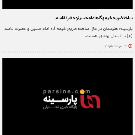
ساخت‎ضریح‎خیمه‎گاه‎امام‎حسین‎وحضرت‎قاسم‌
پارسینه: هنرمندان در حال ساخت ضریح خیمه گاه امام حسین و حضرت قاسم
(ع) در استان بوشهر هستند.
۲۴ مرداد ۱۳۹۵