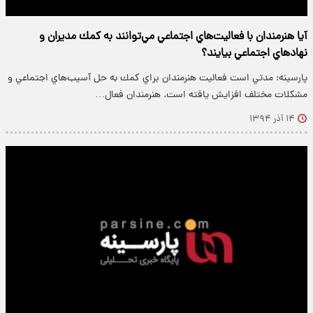
آيا هنرمندان با فعاليت‌هاي اجتماعي مي‌توانند به كمك مديران و
نهادهاي اجتماعي بيايند؟
پارسینه: مدتي است فعاليت هنرمندان براي كمك به حل آسيب‌هاي اجتماعي و
مشكلات مختلف افزايش يافته است. هنرمندان فعال…
۱۴ آذر ۱۳۹۴