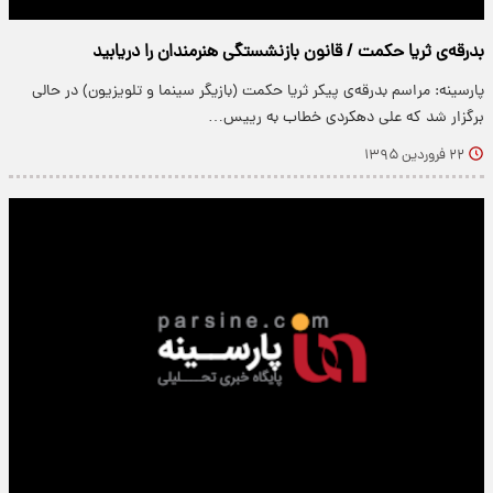
بدرقه‌ی ثریا حکمت / قانون بازنشستگی هنرمندان را دریابید
پارسینه: مراسم بدرقه‌ی پیکر ثریا حکمت (بازیگر سینما و تلویزیون) در حالی
برگزار شد که علی دهکردی خطاب به رییس…
۲۲ فروردین ۱۳۹۵