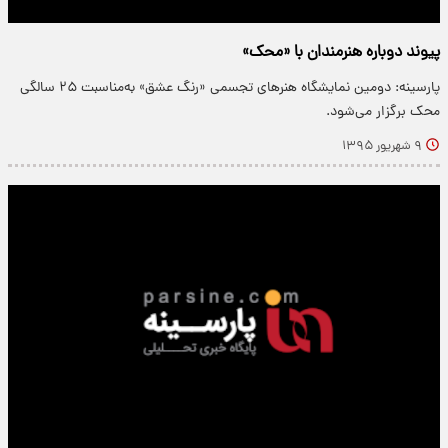
پیوند دوباره هنرمندان با «محک»
پارسینه: دومین نمایشگاه هنرهای تجسمی «رنگ عشق» به‌مناسبت ۲۵ سالگی
محک برگزار می‌شود.
۹ شهریور ۱۳۹۵