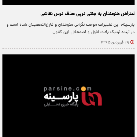
اعتراض هنرمندان به جنتی درپی حذف درس نقاشی
پارسینه: این تغییرات موجب نگرانی هنرمندان و فارغ‌التحصیلان شده است و
در آینده نزدیک باعث افول و اضمحلال این کانون…
۲۹ فروردین ۱۳۹۵