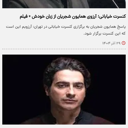
کنسرت خیابانی؛ آرزوی همایون شجریان از زبان خودش + فیلم
پاسخ همایون شجریان به برگزاری کنسرت خیابانی در تهران: آرزویم این است
که این کنسرت برگزار شود.
۲۹ آذر ۱۴۰۴