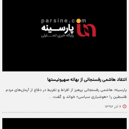
انتقاد هاشمی رفسنجانی از بهانه صهیونیستها
پارسینه: هاشمی رفسنجانی پرهیز از افراط و تفریط در دفاع از آرمان‌های مردم
فلسطین را «هوشیاری سیاسی» خواند و گفت:…
۶ آذر ۱۳۹۲