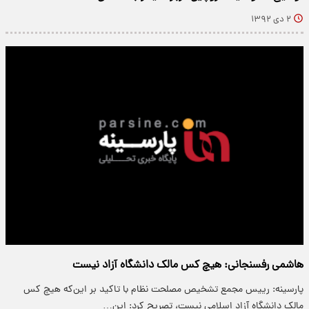
۲ دی ۱۳۹۲
هاشمی رفسنجانی: هیچ کس مالک دانشگاه آزاد نیست
پارسینه: رییس مجمع تشخیص مصلحت نظام با تاکید بر این‌که هیچ کس
مالک دانشگاه آزاد اسلامی نیست، تصریح کرد: این…