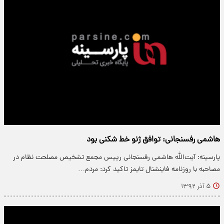
هاشمی رفسنجانی: توافق ژنو خط شکنی بود
پارسینه: آیت‌الله هاشمی رفسنجانی رییس مجمع تشخیص مصلحت نظام در
مصاحبه با روزنامه فاینشنال تایمز تاکید کرد: مردم…
۵ آذر ۱۳۹۲