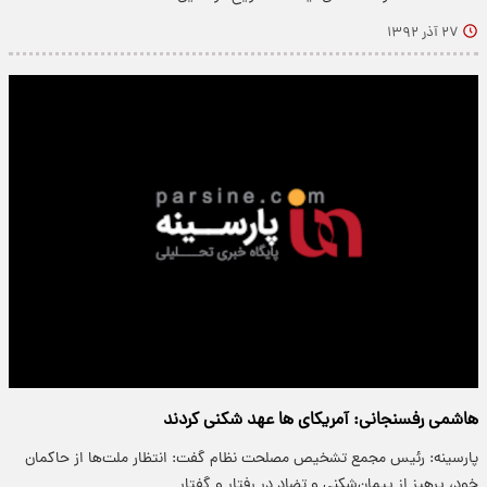
۲۷ آذر ۱۳۹۲
هاشمی رفسنجانی: آمریکای ها عهد شکنی کردند
پارسینه: رئیس مجمع تشخیص مصلحت نظام گفت: انتظار ملت‌ها از حاکمان
خود، پرهیز از پیمان‌شکنی و تضاد در رفتار و گفتار…