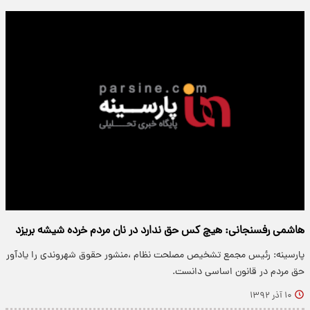
هاشمی رفسنجانی: هیچ کس حق ندارد در نان مردم خرده شیشه بریزد
پارسینه: رئیس مجمع تشخیص مصلحت نظام ،منشور حقوق شهروندی را یادآور
حق مردم در قانون اساسی دانست.
۱۰ آذر ۱۳۹۲