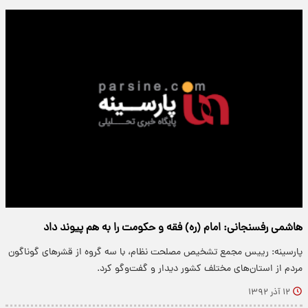
هاشمی رفسنجانی: امام (ره) فقه و حکومت را به هم پیوند داد
پارسینه: رییس مجمع تشخیص مصلحت نظام، با سه گروه از قشرهای گوناگون
مردم از استان‌های مختلف کشور دیدار و گفت‌وگو کرد.
۱۲ آذر ۱۳۹۲