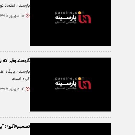
پارسینه: اعتماد ن
۱۸ شهریور ۱۳۹۵
گاوصندوقی که با
کرده است.
۱۴ شهریور ۱۳۹۵
تصمیم«اکبر»؛ آیا هاشمی