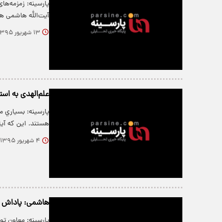
پارسینه: زمزمه‌ها
آیت‌الله هاشمی 
۱۳ شهریور ۱۳۹۵
علم‌الهدی به اس
پارسینه: بسياري م
هستند. این که آیا او 
۴ شهریور ۱۳۹۵
هاشمی: پاداش ا
پارسینه: معاون ت