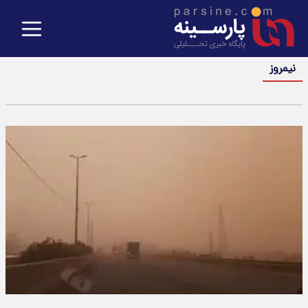
نیمروز