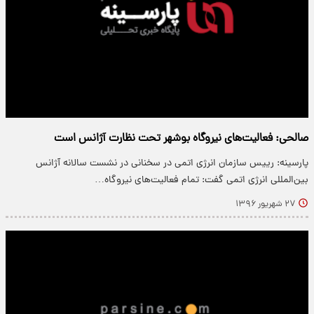
صالحی: فعالیت‌های نیروگاه بوشهر تحت نظارت آژانس است
پارسینه: رییس سازمان انرژی اتمی در سخنانی در نشست سالانه آژانس
بین‌المللی انرژی اتمی گفت: تمام فعالیت‌های نیروگاه…
۲۷ شهریور ۱۳۹۶