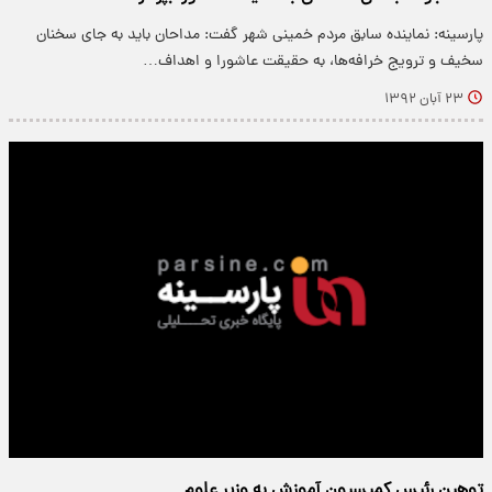
پارسینه: نماینده سابق مردم خمینی شهر گفت: مداحان باید به جای سخنان
سخیف و ترویج خرافه‌ها، به حقیقت عاشورا و اهداف…
۲۳ آبان ۱۳۹۲
توهین رئیس کمیسیون آموزش به وزیر علوم