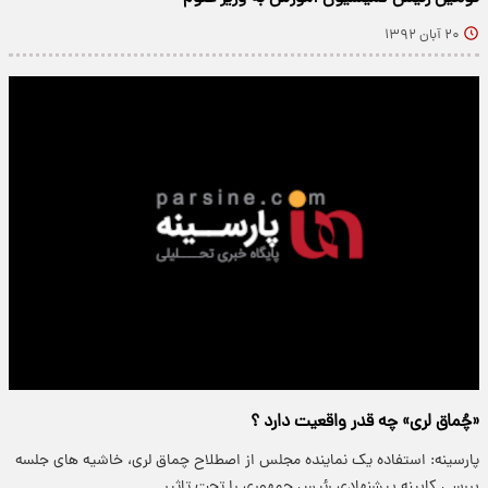
۲۰ آبان ۱۳۹۲
«چُماق لری» چه قدر واقعیت دارد ؟
پارسینه: استفاده یک نماینده مجلس از اصطلاح چماق لری، خاشیه های جلسه
بررسی کابینه پیشنهادی رئیس جمهوری را تحت تاثیر…