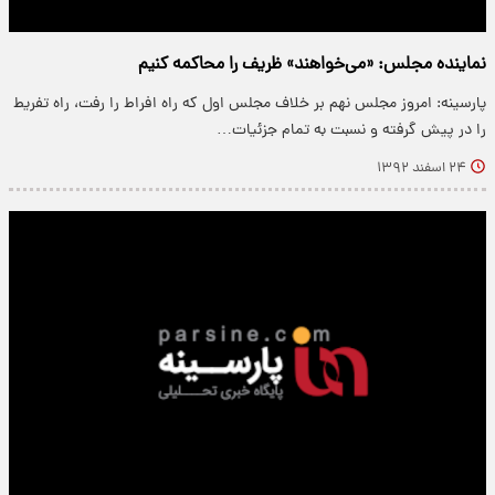
نماینده مجلس: «می‌خواهند» ظریف را محاکمه کنیم
پارسینه: امروز مجلس نهم بر خلاف مجلس اول که راه افراط را رفت، راه تفریط
را در پیش گرفته و نسبت به تمام جزئیات…
۲۴ اسفند ۱۳۹۲