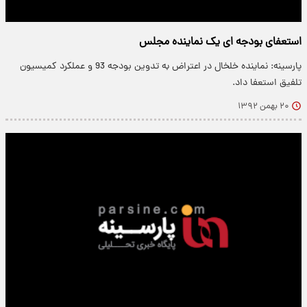
استعفای بودجه ای یک نماینده مجلس
پارسینه: نماینده خلخال در اعتراض به تدوین بودجه 93 و عملکرد کمیسیون
تلفیق استعفا داد.
۲۰ بهمن ۱۳۹۲