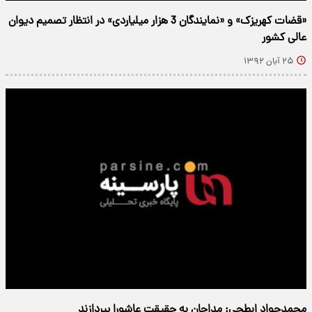
«قضات کهریزک» و «نمایندگان 3 هزار میلیاردی» در انتظار تصمیم دیوان
عالی کشور
۲۵ آبان ۱۳۹۲
محمدجواد ابطحی: مداحان به حقیقت عاشورا بپردازند