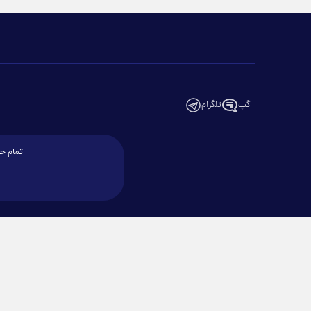
گپ
تلگرام
تمام حق