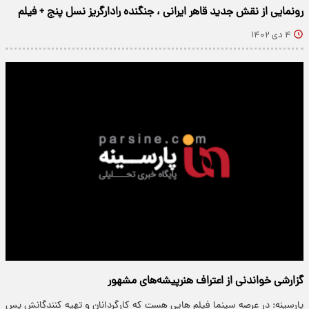
رونمایی از نقش جدید قاهر ایرانی ، جنگنده رادارگریز نسل پنج + فیلم
۴ دی ۱۴۰۲
گزارشی خواندنی از اعتراف هنرپیشه‌های مشهور
پارسینه: در عرصه سینما فیلم هایی هست که کارگردانان و تهیه کنندگانش پس