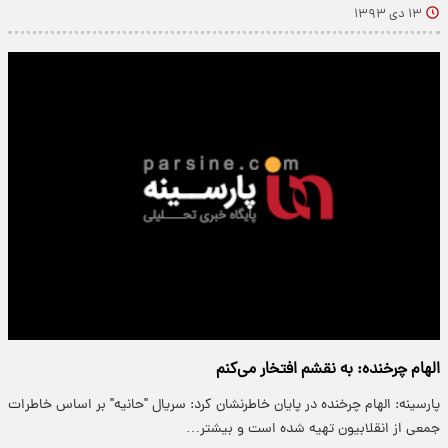
۱۳ دی ۱۳۹۳
الهام چرخنده: به نقشم افتخار می‌کنم
پارسینه: الهام چرخنده در پایان خاطرنشان کرد: سریال "حانیه" بر اساس خاطرات
جمعی از انقلابیون تهیه شده است و بیشتر…