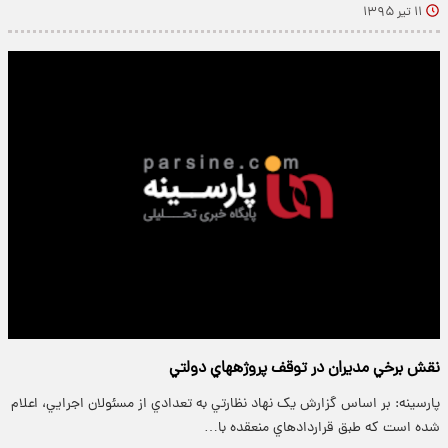
۱۱ تیر ۱۳۹۵
نقش برخي مديران در توقف پروژه‎هاي دولتي
پارسینه: بر اساس گزارش يک نهاد نظارتي به تعدادي از مسئولان اجرايي، اعلام
شده است که طبق قراردادهاي منعقده با…