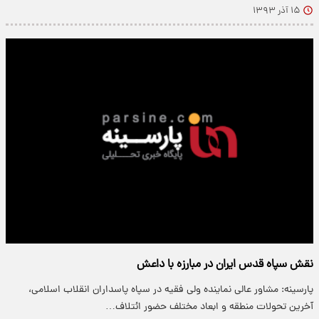
۱۵ آذر ۱۳۹۳
نقش سپاه قدس ایران در مبارزه با داعش
پارسینه: مشاور عالی نماینده ولی فقیه در سپاه پاسداران انقلاب اسلامی،
آخرین تحولات منطقه و ابعاد مختلف حضور ائتلاف…