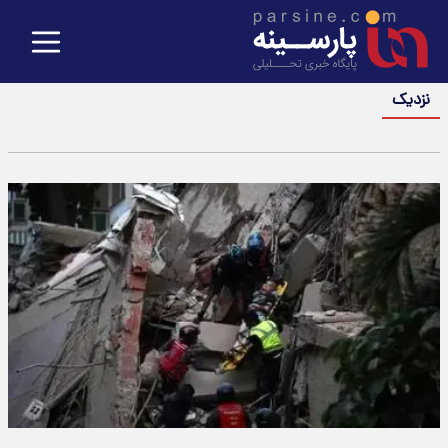
نزدیک